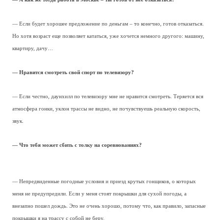
— Если будет хорошее предложение по деньгам – то конечно, готов отказаться.
Но хотя возраст еще позволяет кататься, уже хочется немного другого: машину,
квартиру, дачу…
— Нравится смотреть свой спорт по телевизору?
— Если честно, даунхилл по телевизору мне не нравится смотреть. Теряется вся
атмосфера гонки, уклон трассы не видно, не почувствуешь реальную скорость,
звук.
— Что тебя может сбить с толку на соревнованиях?
— Непредвиденные погодные условия и приезд крутых гонщиков, о которых
меня не предупредили. Если у меня стоят покрышки для сухой погоды, а
внезапно пошел дождь. Это не очень хорошо, потому что, как правило, запасные
покрышки я на трассу с собой не беру.