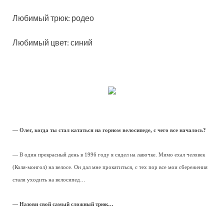
Любимый трюк: родео
Любимый цвет: синий
— Олег, когда ты стал кататься на горном велосипеде, с чего все началось?
— В один прекрасный день в 1996 году я сидел на лавочке. Мимо ехал человек
(Коля-монгол) на велосе. Он дал мне прокатиться, с тех пор все мои сбережения
стали уходить на велосипед…
— Назови свой самый сложный трюк…