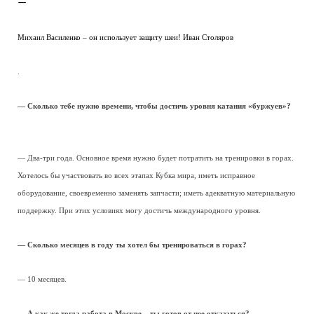
—
Михаил Василенко – он использует защиту шеи! Иван Столяров
.
— Сколько тебе нужно времени, чтобы достичь уровня катания «буржуев»?
— Два-три года. Основное время нужно будет потратить на тренировки в горах.
Хотелось бы участвовать во всех этапах Кубка мира, иметь исправное
оборудование, своевременно заменять запчасти; иметь адекватную материальную
поддержку. При этих условиях могу достичь международного уровня.
— Сколько месяцев в году ты хотел бы тренироваться в горах?
— 10 месяцев.
— А как же тогда работа в Москве – ты готов от нее отказаться?