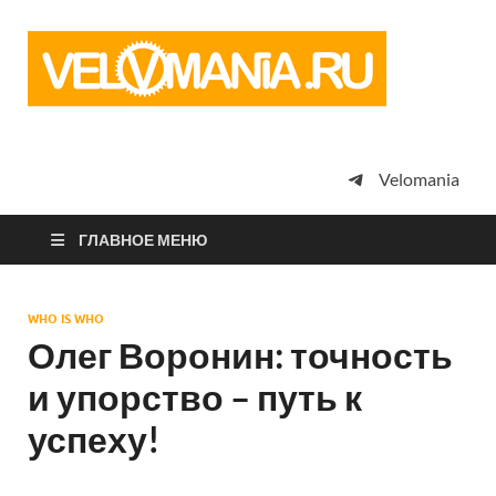
Vel
Сообщество
профессион
велоспорта,
энтузиастов
велотуризма
Velomania
просто
любителей
велосипедов
ГЛАВНОЕ МЕНЮ
WHO IS WHO
Олег Воронин: точность
и упорство – путь к
успеху!