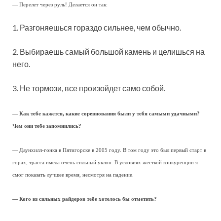
— Перелет через руль! Делается он так:
1. Разгоняешься гораздо сильнее, чем обычно.
2. Выбираешь самый большой камень и целишься на
него.
3. Не тормози, все произойдет само собой.
— Как тебе кажется, какие соревнования были у тебя самыми удачными?
Чем они тебе запомнились?
— Даунхилл-гонка в Пятигорске в 2005 году. В том году это был первый старт в
горах, трасса имела очень сильный уклон. В условиях жесткой конкуренции я
смог показать лучшее время, несмотря на падение.
— Кого из сильных райдеров тебе хотелось бы отметить?