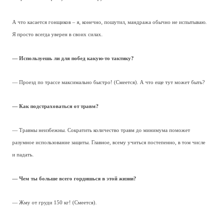
А что касается гонщиков – я, конечно, пошутил, мандража обычно не испытываю.
Я просто всегда уверен в своих силах.
— Используешь ли для побед какую-то тактику?
— Проезд по трассе максимально быстро! (Смеется). А что еще тут может быть?
— Как подстраховаться от травм?
— Травмы неизбежны. Сократить количество травм до минимума поможет
разумное использование защиты. Главное, всему учиться постепенно, в том числе
и падать.
— Чем ты больше всего гордишься в этой жизни?
— Жму от груди 150 кг! (Смеется).