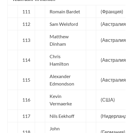
111
Romain Bardet
(Франция)
112
Sam Welsford
(Австралия)
Matthew
113
(Австралия)
Dinham
Chris
114
(Австралия)
Hamilton
Alexander
115
(Австралия)
Edmondson
Kevin
116
(США)
Vermaerke
117
Nils Eekhoff
(Нидерланды)
John
118
(Германия)