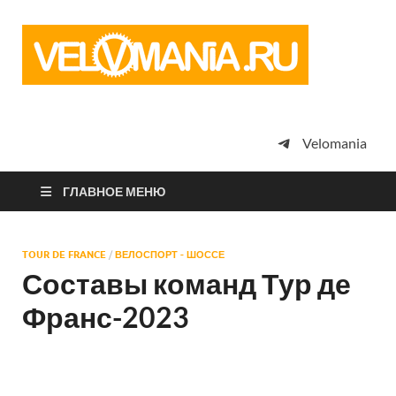
Vel
Сообщество
профессион
велоспорта,
энтузиастов
велотуризма
Velomania
просто
любителей
велосипедов
ГЛАВНОЕ МЕНЮ
TOUR DE FRANCE
/
ВЕЛОСПОРТ - ШОССЕ
Составы команд Тур де
Франс-2023