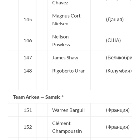
Chavez
Magnus Cort
145
(Дания)
Nielsen
Neilson
146
(США)
Powless
147
James Shaw
(Великобритан
148
Rigoberto Uran
(Колумбия)
Team Arkea — Samsic *
151
Warren Barguil
(Франция)
Clément
152
(Франция)
Champoussin