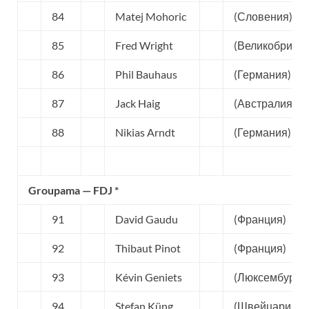
84
Matej Mohoric
(Словения)
85
Fred Wright
(Великобрита
86
Phil Bauhaus
(Германия)
87
Jack Haig
(Австралия)
88
Nikias Arndt
(Германия)
Groupama — FDJ *
91
David Gaudu
(Франция)
92
Thibaut Pinot
(Франция)
93
Kévin Geniets
(Люксембург)
94
Stefan Küng
(Швейцария)