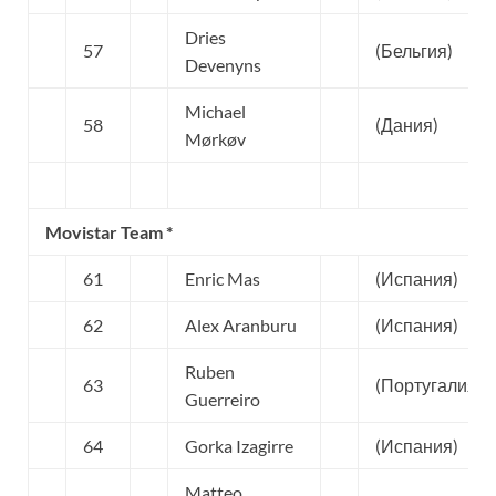
Dries
57
(Бельгия)
Devenyns
Michael
58
(Дания)
Mørkøv
Movistar Team *
61
Enric Mas
(Испания)
62
Alex Aranburu
(Испания)
Ruben
63
(Португалия)
Guerreiro
64
Gorka Izagirre
(Испания)
Matteo