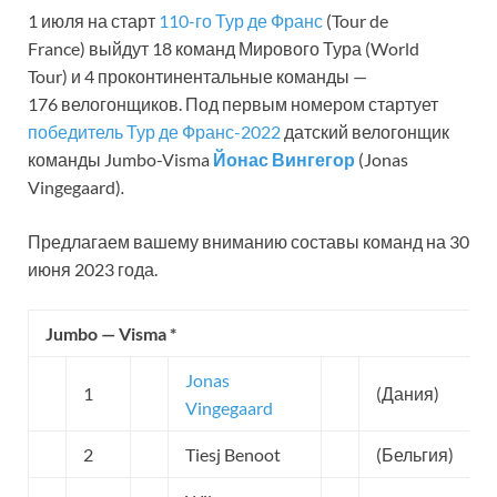
1 июля на старт
110-го Тур де Франс
(Tour de
France) выйдут 18 команд Мирового Тура (World
Tour) и 4 проконтинентальные команды —
176 велогонщиков. Под первым номером стартует
победитель Тур де Франс-2022
датский велогонщик
команды Jumbo-Visma
Йонас Вингегор
(Jonas
Vingegaard)
.
Предлагаем вашему вниманию составы команд на 30
июня 2023 года.
Jumbo — Visma *
Jonas
1
(Дания)
Vingegaard
2
Tiesj Benoot
(Бельгия)