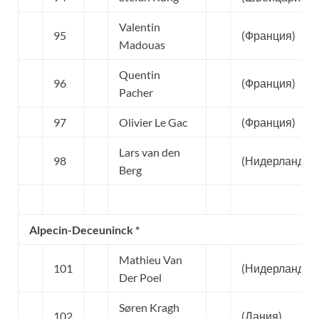
Valentin
95
(Франция)
Madouas
Quentin
96
(Франция)
Pacher
97
Olivier Le Gac
(Франция)
Lars van den
98
(Нидерланды)
Berg
Alpecin-Deceuninck *
Mathieu Van
101
(Нидерланды)
Der Poel
Søren Kragh
102
(Дания)