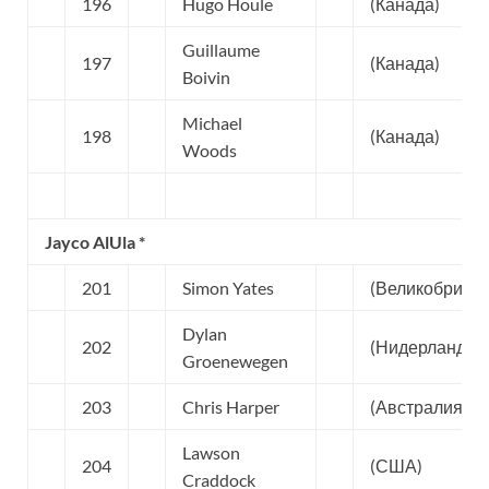
196
Hugo Houle
(Канада)
Guillaume
197
(Канада)
Boivin
Michael
198
(Канада)
Woods
Jayco AlUla *
201
Simon Yates
(Великобритан
Dylan
202
(Нидерланды)
Groenewegen
203
Chris Harper
(Австралия)
Lawson
204
(США)
Craddock