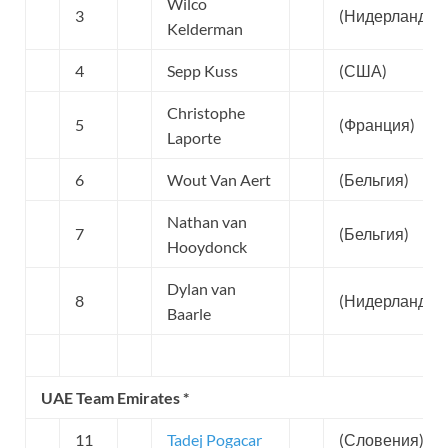
Wilco
3
(Нидерланды)
Kelderman
4
Sepp Kuss
(США)
Christophe
5
(Франция)
Laporte
6
Wout Van Aert
(Бельгия)
Nathan van
7
(Бельгия)
Hooydonck
Dylan van
8
(Нидерланды)
Baarle
UAE Team Emirates *
11
Tadej Pogacar
(Словения)