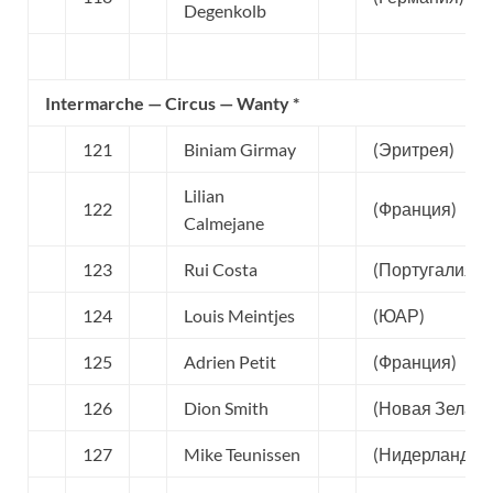
Degenkolb
Intermarche — Circus — Wanty *
121
Biniam Girmay
(Эритрея)
Lilian
122
(Франция)
Calmejane
123
Rui Costa
(Португалия)
124
Louis Meintjes
(ЮАР)
125
Adrien Petit
(Франция)
126
Dion Smith
(Новая Зеланд
127
Mike Teunissen
(Нидерланды)