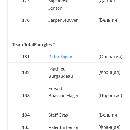
177
Skjelmose
(Дания)
Jensen
178
Jasper Stuyven
(Бельгия)
Team TotalEnergies *
181
Peter Sagan
(Словакия)
Mathieu
182
(Франция)
Burgaudeau
Edvald
183
Boasson Hagen
(Норвегия)
184
Steff Cras
(Бельгия)
185
Valentin Ferron
(Франция)