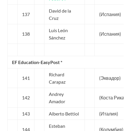
David de la
137
(Испания)
Cruz
Luis León
138
(Испания)
Sánchez
EF Education-EasyPost *
Richard
141
(Эквадор)
Carapaz
Andrey
142
(Коста Рика)
Amador
143
Alberto Bettiol
(Италия)
Esteban
144
(Колумбия)