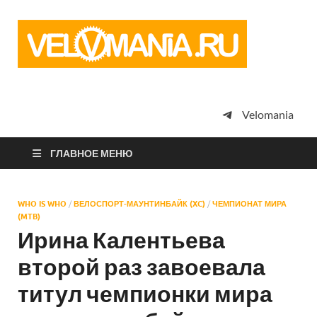
Vel
Сообщество
профессион
велоспорта,
энтузиастов
велотуризма
Velomania
просто
любителей
велосипедов
ГЛАВНОЕ МЕНЮ
WHO IS WHO
/
ВЕЛОСПОРТ-МАУНТИНБАЙК (XC)
/
ЧЕМПИОНАТ МИРА
(MTB)
Ирина Калентьева
второй раз завоевала
титул чемпионки мира