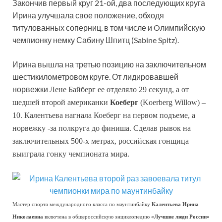
Закончив первый круг 21-ой, два последующих круга
Ирина улучшала свое положение, обходя
титулованных соперниц, в том числе и Oлимпийскую
чемпионку немку Сабину Шпитц (Sabine Spitz).
Ирина вышла на третью позицию на заключительном
шестикилометровом круге. От лидировавшей
норвежки
Лене Байберг
ее отделяло 29 секунд, а от
шедшей второй американки
Коеберг
(Koerberg Willow) –
10. Калентьева нагнала Коеберг на первом подъеме, а
норвежку -за полкруга до финиша. Сделав рывок
на
заключительных 500-х метрах, р
оссийская гонщица
выиграла гонку чемпионата мира.
Мастер спорта международного класса по маунтинбайку
Калентьева Ирина
Николаевна
включена в общероссийскую энциклопедию
«Лучшие люди России»