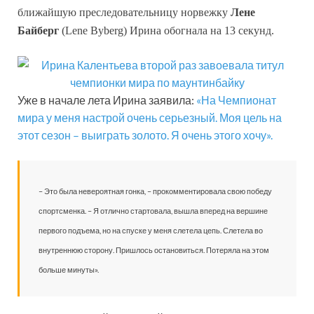
ближайшую преследовательницу норвежку
Лене
Байберг
(Lene Byberg) Ирина обогнала на 13 секунд.
Уже в начале лета Ирина заявила:
«На Чемпионат
мира у меня настрой очень серьезный. Моя цель на
этот сезон – выиграть золото. Я очень этого хочу».
– Это была невероятная гонка, – прокомментировала свою победу
спортсменка. – Я отлично стартовала, вышла вперед на вершине
первого подъема, но на спуске у меня слетела цепь. Слетела во
внутреннюю сторону. Пришлось остановиться. Потеряла на этом
больше минуты».