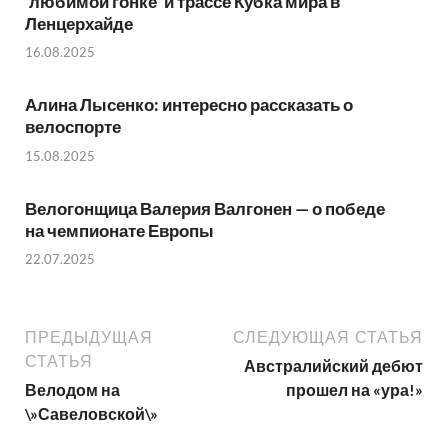
‘любимой гонке’ и трассе Кубка мира в
Ленцерхайде
16.08.2025
Алина Лысенко: интересно рассказать о
велоспорте
15.08.2025
Велогонщица Валерия Валгонен — о победе
на чемпионате Европы
22.07.2025
ПРЕДЫДУЩАЯ
СЛЕДУЮЩАЯ СТАТЬЯ
СТАТЬЯ
Австралийский дебют
Велодом на
прошел на «ура!»
\»Савеловской\»