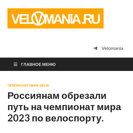
Vel
Сообщество
профессион
велоспорта,
энтузиастов
велотуризма
Velomania
просто
любителей
велосипедов
ГЛАВНОЕ МЕНЮ
ЧЕМПИОНАТ МИРА (MTB)
Россиянам обрезали
путь на чемпионат мира
2023 по велоспорту.