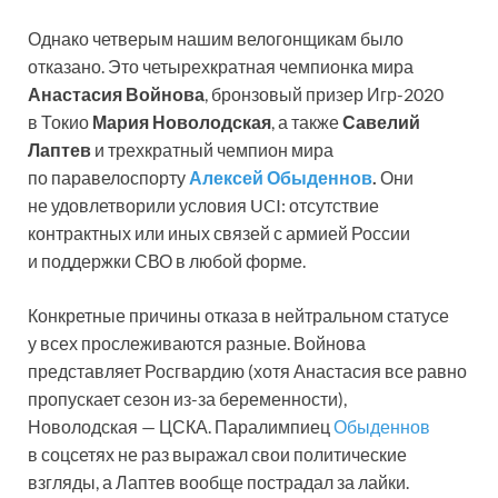
Однако четверым нашим велогонщикам было
отказано. Это четырехкратная чемпионка мира
Анастасия Войнова
, бронзовый призер Игр-2020
в Токио
Мария Новолодская
, а также
Савелий
Лаптев
и трехкратный чемпион мира
по паравелоспорту
Алексей Обыденнов
.
Они
не удовлетворили условия UCI: отсутствие
контрактных или иных связей с армией России
и поддержки СВО в любой форме.
Конкретные причины отказа в нейтральном статусе
у всех прослеживаются разные. Войнова
представляет Росгвардию (хотя Анастасия все равно
пропускает сезон из-за беременности),
Новолодская — ЦСКА. Паралимпиец
Обыденнов
в соцсетях не раз выражал свои политические
взгляды, а Лаптев вообще пострадал за лайки.