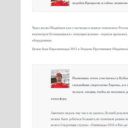
подойти.Прекрасно и сейчас понимаю 
Через месяц Обыдённов уже участвовал в первом чемпионате России и
километров.Останавливался с помощью коленки—тормоза крепились к
оборудование.
Целью была Паралимпиада-2012 в Лондоне.Противников Обыдённов 
Нынешним летом участвовал в Кубке 
сильнейшие спортсмены Европы, и я з
пускать эмоции, чтобы не помешать 
атмосферу.
Завоевать медаль ему так и не удалось.Лучший резуль
можно было добиться большего,но помешали разные ме
колесо.Следующая ступень—Олимпиада-2016 в Рио-де