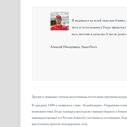
Я поднимал культей тяжелые блины, з
пота и соскальзывал.Тогда придумал 
весь негатив в качалке.А после душа
Алексей Обыдённов, SmartNews
Друзья и знакомые сначала недоумевали,потом,видя перемены,подде
В середине 1990-х появилось слово «бодибилдинг».Открытием стали 
возможностями.Тогда турниры проходили главным образом в Америке
инвалидов пришел и в Россию.Алексей участвовал в состязаниях бо
выступления зрители аплодировали стоя.