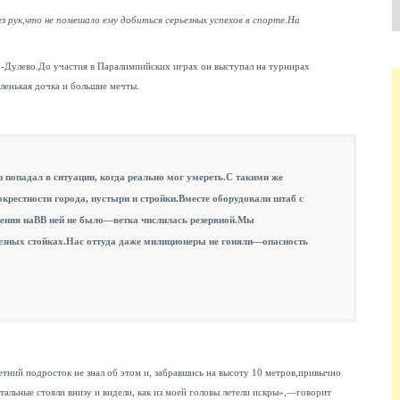
ез рук,что не помешало ему добиться серьезных успехов в спорте.На
-Дулево.До участия в Паралимпийских играх он выступал на турнирах
аленькая дочка и большие мечты.
з попадал в ситуации, когда реально мог умереть.С такими же
крестности города, пустыри и стройки.Вместе оборудовали штаб с
ния наВВ ней не было—ветка числилась резервной.Мы
лезных стойках.Нас оттуда даже милиционеры не гоняли—опасность
ний подросток не знал об этом и, забравшись на высоту 10 метров,привычно
остальные стояли внизу и видели, как из моей головы летели искры»,—говорит