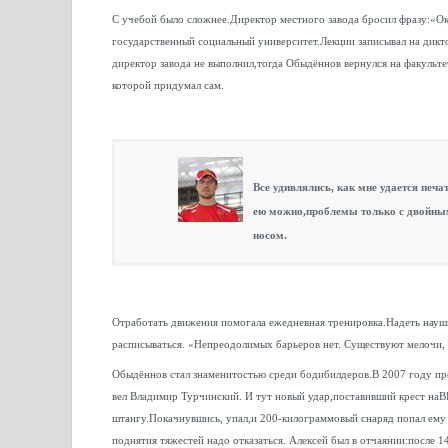
С учебой было сложнее.Директор местного завода бросил фразу:«Ок
государственный социальный университет.Лекции записывал на дик
директор завода не выполнил,тогда Обыдённов вернулся на факульте
которой придумал сам.
Все удивлялись, как мне удается печа
ею можно,проблемы только с двойны
носом.
Отработать движения помогала ежедневная тренировка.Надеть науш
расписываться. «Непреодолимых барьеров нет. Существуют мелочи, 
Обыдённов стал знаменитостью среди бодибилдеров.В 2007 году про
вел Владимир Турчинский. И тут новый удар,поставивший крест наВВ
штангу.Покачнувшись, упал,и 200-килограммовый снаряд попал ему 
поднятия тяжестей надо отказаться. Алексей был в отчаянии:после 14