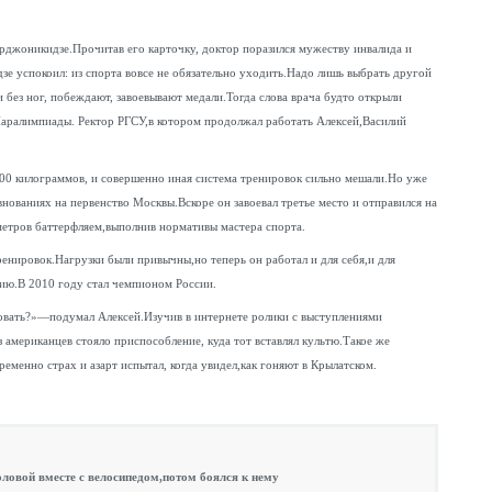
Орджоникидзе.Прочитав его карточку, доктор поразился мужеству инвалида и
е успокоил: из спорта вовсе не обязательно уходить.Надо лишь выбрать другой
 без ног, побеждают, завоевывают медали.Тогда слова врача будто открыли
аралимпиады. Ректор РГСУ,в котором продолжал работать Алексей,Василий
 100 килограммов, и совершенно иная система тренировок сильно мешали.Но уже
нованиях на первенство Москвы.Вскоре он завоевал третье место и отправился на
етров баттерфляем,выполнив нормативы мастера спорта.
нировок.Нагрузки были привычны,но теперь он работал и для себя,и для
нию.В 2010 году стал чемпионом России.
бовать?»—подумал Алексей.Изучив в интернете ролики с выступлениями
 американцев стояло приспособление, куда тот вставлял культю.Такое же
еменно страх и азарт испытал, когда увидел,как гоняют в Крылатском.
головой вместе с велосипедом,потом боялся к нему