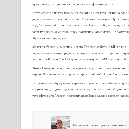
представлял,что придется возвращаться к офисной работе.
В тот момент в палату кВВ пациенту зашел директор центра Зураб 
решил познакомиться с ним лично. Услышав о терзаниях,Орджоникидз
вид, без тяжестей. Например, плавание.Паралимпийцы соревнуются и
запертую дверь.И у Обыдённова появились новые мечты—о золоте П
Жуков только поддержал.
Занятия в бассейне давались нелегко.Тяжелый собственный вес,под
через два месяца ему предложили поучаствовать в отборочных сорев
чемпионат России.Там Обыдённов стал вторым наВВ дистанции 50 м
Жизнь Обыдённова проходила в ритме регулярных изматывающих тре
страны.Вскоре он вошел в резерв паралимпийской сборной по плава
Тогда же,в сентябре,узнал о паравелоспорте. «Почему бы не попро
спортсменов, подметил,как они крепят туловище к рулю. У одного из
устройство для Алексея смастерил дядя.Еще больший восторг, одновр
Несколько раз на треке я летел вниз 