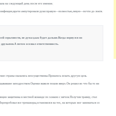
шла на следующий день после его именин.
ие инфекции,врачи ампутировали руки:правую—полностью,левую—почти до локтя.
ей серьезности, не думал,как будет дальше.Когда вернулся во
 друзьями.А потом осознал ответственность.
екие страны оказались неосуществимы.Пришлось искать другую цель.
ывавшие заподростком.Оценки вшколе пошли вверх.Он решил во что бы то ни
зиции защитника в местной команде по хоккею с мячом.Получив травму, стал
Перепробовал все тренажеры,остановился на тех, на которых мог заниматься со