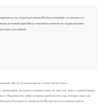
акрепив их на солдатском ремне.Но было неудобно: он намокал от
якорь,железный крюк.Когда чувствовал тяжесть на сердце,выгонял
 выходил счастливый.
рживали:«Круто! Если можешь ты, то нам сам Бог велел».
соревнования, где могли состязаться такие же, как и он, люди с ограниченными
,но Обыдённов все равно загорелся идеей попасть туда.А вскоре спорт для
дибилдеров.На одном из чемпионатов Москвы после его показательного