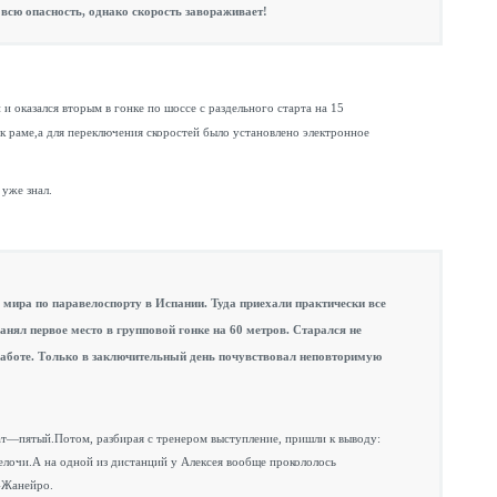
всю опасность, однако скорость завораживает!
 оказался вторым в гонке по шоссе с раздельного старта на 15
 раме,а для переключения скоростей было установлено электронное
уже знал.
мира по паравелоспорту в Испании. Туда приехали практически все
анял первое место в групповой гонке на 60 метров. Старался не
работе. Только в заключительный день почувствовал неповторимую
тат—пятый.Потом, разбирая с тренером выступление, пришли к выводу:
лочи.А на одной из дистанций у Алексея вообще прокололось
-Жанейро.