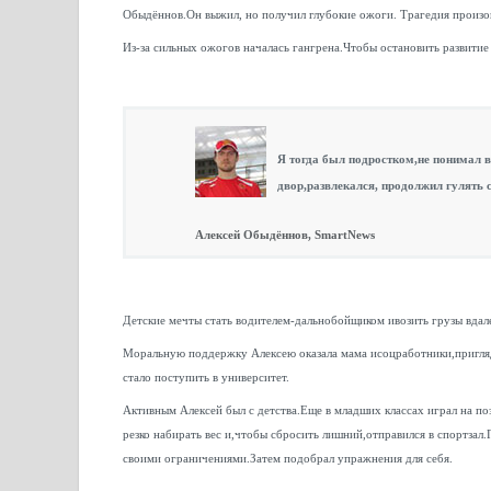
Обыдённов.Он выжил, но получил глубокие ожоги. Трагедия произо
Из-за сильных ожогов началась гангрена.Чтобы остановить развит
Я тогда был подростком,не понимал вс
двор,развлекался, продолжил гулять с
Алексей Обыдённов, SmartNews
Детские мечты стать водителем-дальнобойщиком ивозить грузы вдал
Моральную поддержку Алексею оказала мама исоцработники,пригляд
стало поступить в университет.
Активным Алексей был с детства.Еще в младших классах играл на по
резко набирать вес и,чтобы сбросить лишний,отправился в спортзал.
своими ограничениями.Затем подобрал упражнения для себя.