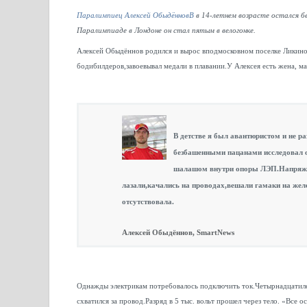
Паралимпиец Алексей ОбыдённовВ
в 14-летнем возрасте остался б
Паралимпиаде в Лондоне он стал пятым в велогонке.
Алексей Обыдённов родился и вырос вподмосковном поселке Ликино
бодибилдеров,завоевывал медали в плавании.У Алексея есть жена, м
В детстве я был авантюристом и не ра
безбашенными пацанами исследовал о
шалашом внутри опоры ЛЭП.Напряже
лазали,качались на проводах,вешали гамаки на же
отсутствовала.
Алексей Обыдённов, SmartNews
Однажды электрикам потребовалось подключить ток.Четырнадцатилет
схватился за провод.Разряд в 5 тыс. вольт прошел через тело. «Все 