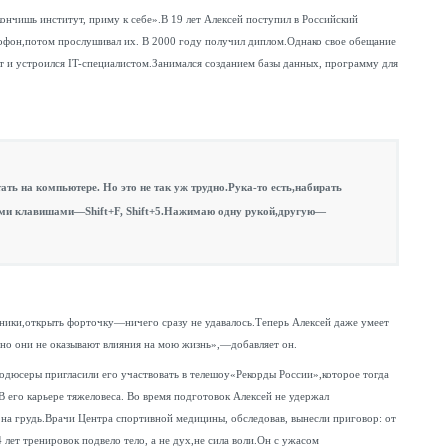
ончишь институт, приму к себе».В 19 лет Алексей поступил в Российский
тофон,потом прослушивал их. В 2000 году получил диплом.Однако свое обещание
т и устроился IT-специалистом.Занимался созданием базы данных, программу для
тать на компьютере. Но это не так уж трудно.Рука-то есть,набирать
ми клавишами—Shift+F, Shift+5.Нажимаю одну рукой,другую—
ники,открыть форточку—ничего сразу не удавалось.Теперь Алексей даже умеет
но они не оказывают влияния на мою жизнь»,—добавляет он.
дюсеры пригласили его участвовать в телешоу«Рекорды России»,которое тогда
 его карьере тяжеловеса. Во время подготовок Алексей не удержал
на грудь.Врачи Центра спортивной медицины, обследовав, вынесли приговор: от
 лет тренировок подвело тело, а не дух,не сила воли.Он с ужасом