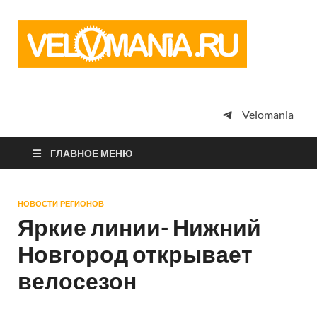
Vel
Сообщество
профессион
велоспорта,
энтузиастов
велотуризма
Velomania
просто
любителей
велосипедов
ГЛАВНОЕ МЕНЮ
НОВОСТИ РЕГИОНОВ
Яркие линии- Нижний
Новгород открывает
велосезон