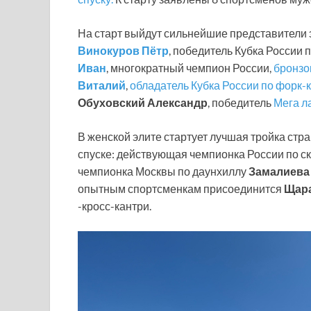
На старт выйдут сильнейшие представители 
Винокуров Пётр
, победитель Кубка России 
Иван
, многократный чемпион России,
бронзо
Виталий
,
обладатель Кубка России по форк-к
Обуховский Александр
, победитель
Мега л
В женской элите стартует лучшая тройка стр
спуске: действующая чемпионка России по с
чемпионка Москвы по даунхиллу
Замалиева
опытным спортсменкам присоединится
Щара
-кросс-кантри.