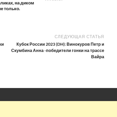
ликах, на диком
не только.
СЛЕДУЮЩАЯ СТАТЬЯ
ки
Кубок России 2023 (DH): Винокуров Петр и
Скумбина Анна -победители гонки на трассе
Вайра