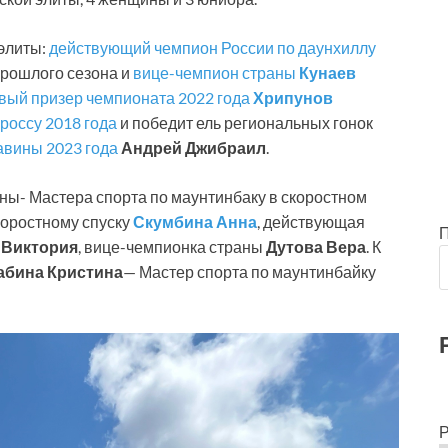
элиты:
действующий чемпион России по даунхиллу
прошлого сезона и
вице-чемпион страны
Кунаев
вый призер чемпионата 2022 года
Хрипунов
россу 2018 года
и победит ель региональных гонок
авины 2023 года
Андрей Джибраил
.
аны- Мастера спорта по маунтинбаку в скоростном
коростному спуску
Скумбина Анна
, действующая
 Виктория
, вице-чемпионка страны
Дутова Вера
. К
бина Кристина
— Мастер спорта по маунтинбайку
Р