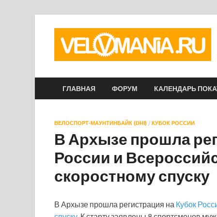
ГЛАВНАЯ
ФОРУМ
КАЛЕНДАРЬ ПОК
ВЕЛОСПОРТ-МАУНТИНБАЙК (DHI)
/
КУБОК РОССИИ
В Архызе прошла рег
России и Всероссий
скоростному спуску
В Архызе прошла регистрация на
Кубок Росс
спуску.
К старту заявлены 8 спортсменов муж