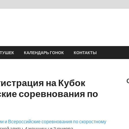
Velomania
Сообщество профессионалов велоспорта, энтузиастов велотуризма
АТУШЕК
КАЛЕНДАРЬ ГОНОК
КОНТАКТЫ
истрация на Кубок
ские соревнования по
ии и Всероссийские соревнования по скоростному
ской элиты, 4 женщины и 3 юниора.