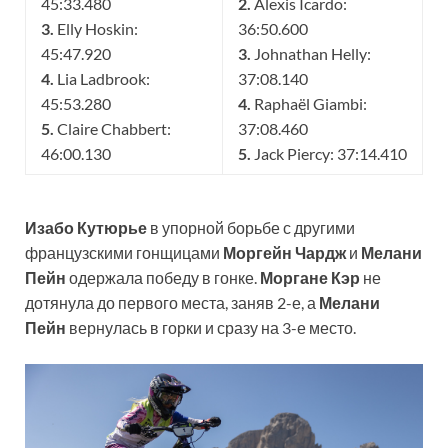
45:33.480
2.
Alexis Icardo:
3.
Elly Hoskin:
36:50.600
45:47.920
3.
Johnathan Helly:
4.
Lia Ladbrook:
37:08.140
45:53.280
4.
Raphaël Giambi:
5.
Claire Chabbert:
37:08.460
46:00.130
5.
Jack Piercy: 37:14.410
Изабо Кутюрье
в упорной борьбе с другими
французскими гонщицами
Моргейн Чардж
и
Мелани
Пейн
одержала победу в гонке.
Моргане Кэр
не
дотянула до первого места, заняв 2-е, а
Мелани
Пейн
вернулась в горки и сразу на 3-е место.