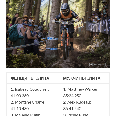
ЖЕНЩИНЫ ЭЛИТА
МУЖЧИНЫ ЭЛИТА
1.
Isabeau Coudurier:
1.
Matthew Walker:
41:03.360
35:24.950
2.
Morgane Charre:
2.
Alex Rudeau:
41:10.430
35:41.540
3.
Mélanie Pugin:
3.
Richie Rude: