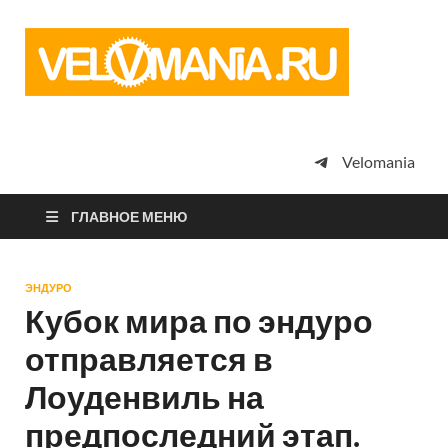
Vel
Сообщество
профессион
велоспорта,
энтузиастов
велотуризма
Velomania
просто
любителей
велосипедов
ГЛАВНОЕ МЕНЮ
ЭНДУРО
Кубок мира по эндуро
отправляется в
Лоуденвиль на
предпоследний этап.