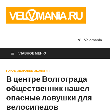
Vel
Сообщество
профессион
велоспорта,
энтузиастов
велотуризма
Velomania
просто
любителей
велосипедов
ГЛАВНОЕ МЕНЮ
ГОРОД, ЗДОРОВЬЕ, ЭКОЛОГИЯ
В центре Волгограда
общественник нашел
опасные ловушки для
велосипедов