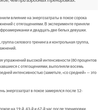
кое, чем при аэробных тренировках.
внили влияние на энергозатраты в покое сорока
жнений с отягощениями. В эксперименте приняли
афроамериканки и двадцать две белых девушки.
группа силового тренинга и контрольная группа,
ражнений.
ия упражнений высокой интенсивности (80 процентов
овавшиеся с отягощениями, выполняли восемь
средней интенсивностью (заметьте, «со средней» — это
ень энергозатрат в покое замерялся после 12-
окое на 19-й, 43-й и 67-й час после тренировки.