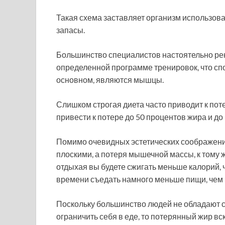
Такая схема заставляет организм использова
запасы.
Большинство специалистов настоятельно реко
определенной программе тренировок, что спо
основном, являются мышцы.
Слишком строгая диета часто приводит к по
привести к потере до 50 процентов жира и д
Помимо очевидных эстетических соображений,
плоскими, а потеря мышечной массы, к тому ж
отдыхая вы будете сжигать меньше калорий, 
времени съедать намного меньше пищи, чем
Поскольку большинство людей не обладают си
ограничить себя в еде, то потерянный жир вс