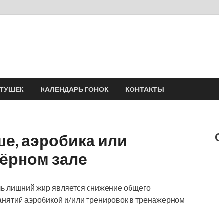
Velomania
Сообщество профессионалов велоспорта, энтузиастов велотуризма
АТУШЕК
КАЛЕНДАРЬ ГОНОК
КОНТАКТЫ
ше, аэробика или
жёрном зале
ь лишний жир является снижение общего
анятий аэробикой и/или тренировок в тренажерном