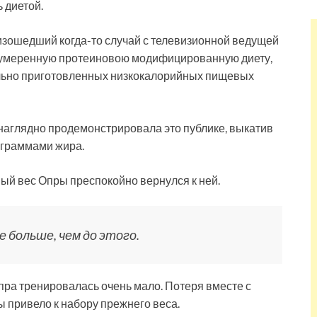
 диетой.
зошедший когда-то случай с телевизионной ведущей
 умеренную протеиновою модифицированную диету,
льно приготовленных низкокалорийных пищевых
и наглядно продемонстрировала это публике, выкатив
ограммами жира.
ый вес Опры преспокойно вернулся к ней.
 больше, чем до этого.
Опра тренировалась очень мало. Потеря вместе с
привело к набору прежнего веса.