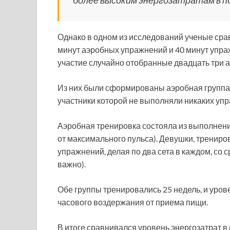
более высоким энергозатратам в по
Однако в одном из исследований ученые сра
минут аэробных упражнений и 40 минут упра
участие случайно отобранные двадцать три 
Из них были сформированы аэробная группа, 
участники которой не выполняли никаких уп
Аэробная тренировка состояла из выполнен
от максимального пульса). Девушки, тренир
упражнений, делая по два сета в каждом, со 
важно).
Обе группы тренировались 25 недель, и уров
часового воздержания от приема пищи.
В итоге сравнивался уровень энергозатрат в п