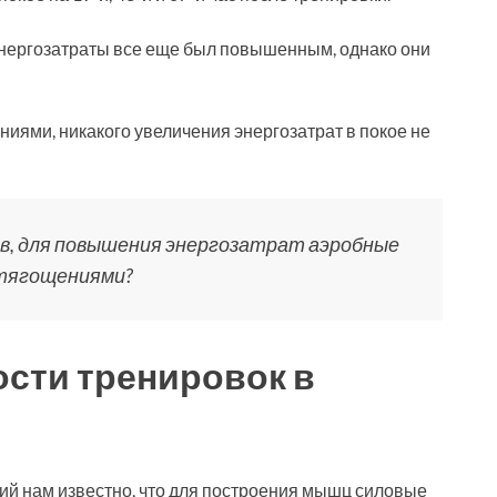
энергозатраты все еще был повышенным, однако они
иями, никакого увеличения энергозатрат в покое не
цов, для повышения энергозатрат аэробные
отягощениями?
ости тренировок в
й нам известно, что для построения мышц силовые