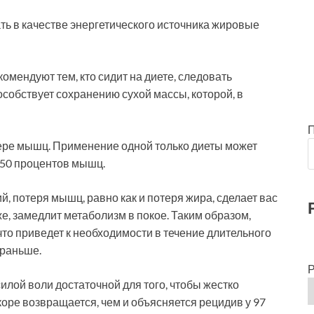
ть в качестве энергетического источника жировые
мендуют тем, кто сидит на диете, следовать
собствует сохранению сухой массы, которой, в
тере мышц. Применение одной только диеты может
о 50 процентов мышц.
 потеря мышц, равно как и потеря жира, сделает вас
е, замедлит метаболизм в покое. Таким образом,
что приведет к необходимости в течение длительного
 раньше.
Р
лой воли достаточной для того, чтобы жестко
коре возвращается, чем и объясняется рецидив у 97