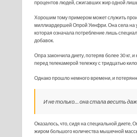
процентов людей, сжигавших жир одной лишь
Хорошим тому примером может служить прои
миллиардершей Опрой Уинфри. Она села на
которая означала потребление лишь специа
добавок.
Опра закончила диету, потеряв более 30 кг, 
перед телекамерой тележку с тридцатью кил
Однако прошло немного времени, и потерянн
И не только… она стала весить даже
Оказалось, что, сидя на специальной диете, 
жиром большого количества мышечной массы 