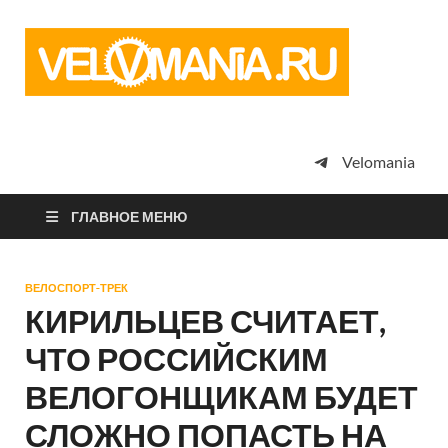
Vel
Сообщество
профессион
велоспорта,
энтузиастов
велотуризма
Velomania
просто
любителей
велосипедов
ГЛАВНОЕ МЕНЮ
ВЕЛОСПОРТ-ТРЕК
КИРИЛЬЦЕВ СЧИТАЕТ,
ЧТО РОССИЙСКИМ
ВЕЛОГОНЩИКАМ БУДЕТ
СЛОЖНО ПОПАСТЬ НА