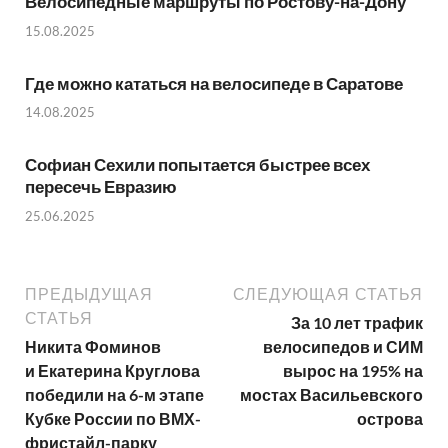
Велосипедные маршруты по Ростову-на-Дону
15.08.2025
Где можно кататься на велосипеде в Саратове
14.08.2025
Софиан Сехили попытается быстрее всех
пересечь Евразию
25.06.2025
ПРЕДЫДУЩАЯ
СЛЕДУЮЩАЯ СТАТЬЯ
СТАТЬЯ
За 10 лет трафик
Никита Фоминов
велосипедов и СИМ
и Екатерина Круглова
вырос на 195% на
победили на 6-м этапе
мостах Васильевского
Кубке России по ВМХ-
острова
фристайл-парку