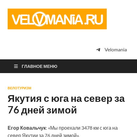
Vel
Сообщество
профессион
велоспорта,
энтузиастов
велотуризма
Velomania
просто
любителей
велосипедов
ГЛАВНОЕ МЕНЮ
ВЕЛОТУРИЗМ
Якутия с юга на север за
76 дней зимой
Егор Ковальчук
: «Мы проехали 3478 км с юга на
север Якутии за 76 дней зимой».