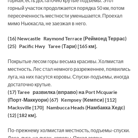
горная, есть достаточно крутые подъемы. Этот
горный участок продолжается порядка 50 км, потом
пересеченность местности уменьшается. Проехал
мимо Ньюкасла, не заезжая в него.
(16) Newcastle Raymond Terrace (Реймонд Террас)
(25) Pacific Hwy Taree (Тари) [165 км].
Покрытые лесом горы весьма красивы. Холмистая
местность. Лес стал немного разреженнее, появились
луга, на них пасутся коровы. Спуски-подъемы, иногда
достаточно крутые.
(17) Taree развилка (вправо) на Port Mcquarie
(Порт-Маккуори) (67) Kempsey (Кемпси) [112]
Macksville [170] Nambucca Heads (Намбакка Хедс)
(12) [182 км].
По-прежнему холмистая местность, подъемы-спуски.
Леса, луга, на лугах коровы. Яркая зелень.