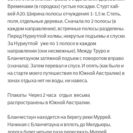
Временами (в городках) густые посадки. Стурт хай-
вей А20. Ширина полосы отчуждения 1-1,5 м. Степь,
поля, отдельные деревья. Сначала по 2 полосы (в
каждом направлении), встречные полосы разделены.
Перед Нуриутпой холмы, некрутые подъемы и спуски.
За Нуриутпой уже по 1 полосе в каждом
направлении (они несмежные). Между Труро и
Бланчетауном затяжной подъем с поворотом вправо
(сначала). Затем перевал и спуск. И опять (как было и
на старте моего путешествия по Южной Австралии) в
зонах отдыха нет ни воды, ни навеса.
Плакаты Через 2 часа отдых весьма
распространены в Южной Австралии.
Бланчестаун находится на берегу реки Муррей.
Начиная с Бланчетауна и вплоть до Милдьюры,
дорога будет четыре раза пересекать Муррей.