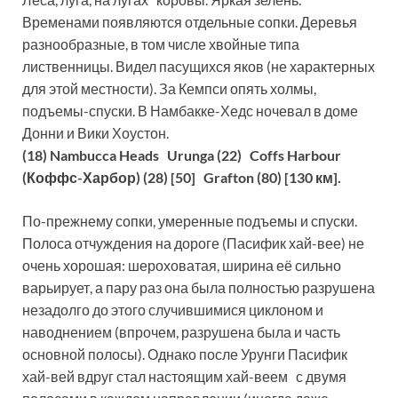
Временами появляются отдельные сопки. Деревья
разнообразные, в том числе хвойные типа
лиственницы. Видел пасущихся яков (не характерных
для этой местности). За Кемпси опять холмы,
подъемы-спуски. В Намбакке-Хедс ночевал в доме
Донни и Вики Хоустон.
(18) Nambucca Heads Urunga (22) Coffs Harbour
(Коффс-Харбор) (28) [50] Grafton (80) [130 км].
По-прежнему сопки, умеренные подъемы и спуски.
Полоса отчуждения на дороге (Пасифик хай-вее) не
очень хорошая: шероховатая, ширина её сильно
варьирует, а пару раз она была полностью разрушена
незадолго до этого случившимися циклоном и
наводнением (впрочем, разрушена была и часть
основной полосы). Однако после Урунги Пасифик
хай-вей вдруг стал настоящим хай-веем с двумя