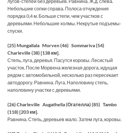
лугов-степей без деревьев. Равнина. Ж.д. слева.
Небольшие сопки справа. Полоса отчуждения
порядка 0,4 м. Больше степи, чем участков с
деревьями. Небольшие холмы. Некрутые подъемы-
спуски.
(25) Mungallala Morven (46) Sommariva (54)
Charleville (38) [138 км].
Степь, луга, деревья. Пасутся коровы. Лесистый
участок. После Морвена железная дорога, идущая
рядом с автомобильной, несколько раз пересекает
автодорогу. Равнина. Луга. Наполовину степь,
наполовину участки с деревьями.
(26) Charleville Augathella (Огателла) (85) Tambo
(118) [203 км].
Равнина. Степь, деревьев мало. Затем луга, коровы.