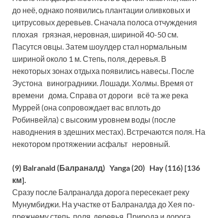
до неё, однако появились плантации оливковых и
цитрусовых деревьев. Сначала полоса отчуждения
плохая грязная, неровная, шириной 40-50 см.
Пасутся овцы. Затем шоулдер стал нормальным
шириной около 1 м. Степь, поля, деревья. В
некоторых зонах отдыха появились навесы. После
Эустона виноградники. Лошади. Холмы. Время от
времени дома. Справа от дороги всё та же река
Муррей (она сопровождает вас вплоть до
Робинвейла) с высоким уровнем воды (после
наводнения в здешних местах). Встречаются поля. На
некотором протяжении асфальт неровный.
(9) Balranald (Балраналд) Yanga (20) Hay (116) [136
км].
Сразу после Балраналда дорога пересекает реку
Мунумбиджи. На участке от Балраналда до Хея по-
прежнему степь, поля, деревья. Природа и дорога