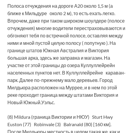
Полоса отчуждения на дороге А20 около 1,5 м (а
ближе к Мильдуре около 2 м), то есть ехать легко.
Впрочем, даже при таком широком шоулдере (полосе
отчуждения) многие водители перестраховываются и
обгоняют тебя по встречной полосе, оставляя между
ними и мной пустой целую полосу ( попутную ). На
границе штатов Южная Австралия и Виктория
большая арка, здесь же заправка и магазин. На
участке от этой границы до озера Куллуллейрейн
населенных пунктов нет. В Куллуллейрейне караван-
парк. Далее по-прежнему мало деревьев. Город
Милдьюра расположен на Муррее, и в нем по этой
реке проходит граница между штатами Виктория и
Новый Южный.Уэльс.
(8) Mildura (граница Виктории и НЮУ) Sturt Hwy
Euston (77) Robinvale (3) Balranald (80) [160 км].
После Милдьюры местность в целом такая же, как и