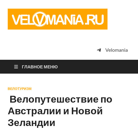
Vel
Сообщество
профессион
велоспорта,
энтузиастов
велотуризма
Velomania
просто
любителей
велосипедов
ГЛАВНОЕ МЕНЮ
ВЕЛОТУРИЗМ
Велопутешествие по
Австралии и Новой
Зеландии