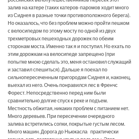
залив на катере (таких катеров-паромов ходит много
из Сиднея в разные точки противоположного берега).
Но оказалось, что без проблем можно пройти пешком
с велосипедом по этому мосту по одной из двух
трехметровых пешеходных дорожек по обеим
сторонам моста. Именно так я и поступил. Но ехать по
этим дорожкам на велосипеде запрещено (при
попытке мною сделать это, меня остановил служащий
и заставил спешиться). Дальше я поехал по
сильнопересеченным пригородам Сиднея и, наконец,
выехал из него. Очень понравился лес в Френчс
Форест. Непосредственно перед ним были
сравнительно долгие спуск к реке и подъем.
Местность обжитая, никаких проблем с питанием нет.
Много деревьев. При пересечении очередного
залива встретились сопки, покрытые густым лесом.
Много машин. Дорога до Ньюкасла практически