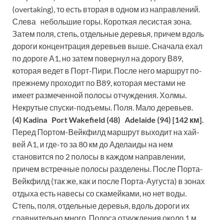
(overtaking), то есть вторая в одном из направлений.
Слева небольшие горы. Короткая лесистая зона.
Затем поля, степь, отдельные деревья, причем вдоль
дороги концентрация деревьев выше. Сначала ехал
по дороге А1, но затем повернул на дорогу В89,
которая ведет в Порт-Пири. После него маршрут по-
прежнему проходит по В89, которая местами не
имеет размеченной полосы отчуждения. Холмы.
Некрутые спуски-подъемы. Поля. Мало деревьев.
(4) Kadina Port Wakefield (48) Adelaide (94) [142 км].
Перед Портом-Вейкфилд маршрут выходит на хай-
вей А1, и где-то за 80 км до Аделаиды на нем
становится по 2 полосы в каждом направлении,
причем встречные полосы разделены. После Порта-
Вейкфилд (так же, как и после Порта-Аугуста) в зонах
отдыха есть навесы со скамейками, но нет воды.
Степь, поля, отдельные деревья, вдоль дороги их
сравнительно много. Полоса отчуждения около 1 м,