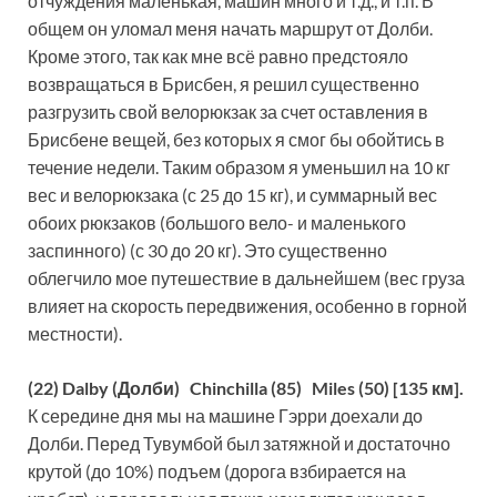
отчуждения маленькая, машин много и т.д., и т.п. В
общем он уломал меня начать маршрут от Долби.
Кроме этого, так как мне всё равно предстояло
возвращаться в Брисбен, я решил существенно
разгрузить свой велорюкзак за счет оставления в
Брисбене вещей, без которых я смог бы обойтись в
течение недели. Таким образом я уменьшил на 10 кг
вес и велорюкзака (с 25 до 15 кг), и суммарный вес
обоих рюкзаков (большого вело- и маленького
заспинного) (с 30 до 20 кг). Это существенно
облегчило мое путешествие в дальнейшем (вес груза
влияет на скорость передвижения, особенно в горной
местности).
(22) Dalby (Долби) Chinchilla (85) Miles (50) [135 км].
К середине дня мы на машине Гэрри доехали до
Долби. Перед Тувумбой был затяжной и достаточно
крутой (до 10%) подъем (дорога взбирается на