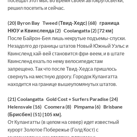
посещал этот мыс во время своей автокругосветки,
решил посетить и сейчас.
(20) Byron Bay Tweed (Твид-Хедс) (68) граница
НЮУ и Квинсленда (2) Coolangatta (2) [72 км]
После Байрон-Бея лишь некрутые подъемы-спуски.
Незадолго до границы штатов Новый Южный Уэльс и
Квинсленд хай-вей становится фри-веем, и в штате
Квинсленд ехать по нему велосипедистам
запрещено. Так что после Твид-Хедса пришлось
свернуть на местную дорогу. Городок Кулангатта
находится на границе вышеупомянутых штатов.
(21) Coolangatta Gold Cost + Surfers Paradise (24)
Helensvale (16) Coomera (8) Pimpama (6) Brisbane
(Брисбен) (51) [105 км].
От Кулангатты (в целом на север) идет известный
курорт Золотое Побережье (Голд Кост) с