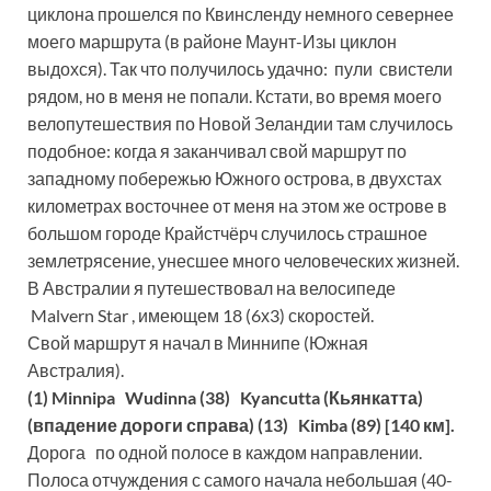
циклона прошелся по Квинсленду немного севернее
моего маршрута (в районе Маунт-Изы циклон
выдохся). Так что получилось удачно: пули свистели
рядом, но в меня не попали. Кстати, во время моего
велопутешествия по Новой Зеландии там случилось
подобное: когда я заканчивал свой маршрут по
западному побережью Южного острова, в двухстах
километрах восточнее от меня на этом же острове в
большом городе Крайстчёрч случилось страшное
землетрясение, унесшее много человеческих жизней.
В Австралии я путешествовал на велосипеде
Malvern Star , имеющем 18 (6х3) скоростей.
Свой маршрут я начал в Миннипе (Южная
Австралия).
(1) Minnipa Wudinna (38) Kyancutta (Кьянкатта)
(впадение дороги справа) (13) Kimba (89) [140 км].
Дорога по одной полосе в каждом направлении.
Полоса отчуждения с самого начала небольшая (40-