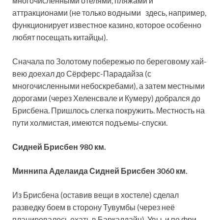
многочисленными отелями, пляжами и
аттракционами (не только водными здесь, например,
функционирует известное казино, которое особенно
любят посещать китайцы).
Сначала по Золотому побережью по береговому хай-
вею доехал до Сёрферс-Парадайза (с
многочисленными небоскребами), а затем местными
дорогами (через Хеленсвале и Кумеру) добрался до
Брисбена. Пришлось слегка покружить. Местность на
пути холмистая, имеются подъемы-спуски.
Сидней Брисбен 980 км.
Миннипа Аделаида Сидней Брисбен 3060 км.
Из Брисбена (оставив вещи в хостеле) сделал
разведку боем в сторону Тувумбы (через неё
планировалось ехать в Баркалдайн). Увы, и по фри-