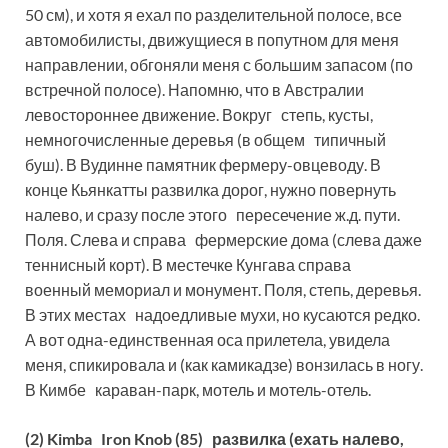
50 см), и хотя я ехал по разделительной полосе, все
автомобилисты, движущиеся в попутном для меня
направлении, обгоняли меня с большим запасом (по
встречной полосе). Напомню, что в Австралии
левостороннее движение. Вокруг степь, кусты,
немногочисленные деревья (в общем типичный
буш). В Вудинне памятник фермеру-овцеводу. В
конце Кьянкатты развилка дорог, нужно повернуть
налево, и сразу после этого пересечение ж.д. пути.
Поля. Слева и справа фермерские дома (слева даже
теннисный корт). В местечке Кунгава справа
военный мемориал и монумент. Поля, степь, деревья.
В этих местах надоедливые мухи, но кусаются редко.
А вот одна-единственная оса прилетела, увидела
меня, спикировала и (как камикадзе) вонзилась в ногу.
В Кимбе караван-парк, мотель и мотель-отель.
(2) Kimba Iron Knob (85) развилка (ехать налево,