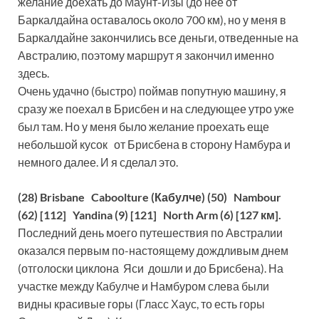
желание доехать до Маунт-Изы (до неё от
Баркалдайна оставалось около 700 км), но у меня в
Баркалдайне закончились все деньги, отведенные на
Австралию, поэтому маршрут я закончил именно
здесь.
Очень удачно (быстро) поймав попутную машину, я
сразу же поехал в Брисбен и на следующее утро уже
был там. Но у меня было желание проехать еще
небольшой кусок от Брисбена в сторону Намбура и
немного далее. И я сделал это.
(28) Brisbane Caboolture (Кабулче) (50) Nambour
(62) [112] Yandina (9) [121] North Arm (6) [127 км].
Последний день моего путешествия по Австралии
оказался первым по-настоящему дождливым днем
(отголоски циклона Яси дошли и до Брисбена). На
участке между Кабулче и Намбуром слева были
видны красивые горы (Гласс Хаус, то есть горы