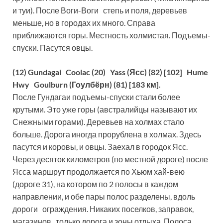
и туи). После Воги-Воги степь и поля, деревьев
меньше, но в городах их много. Справа
приближаются горы. Местность холмистая. Подъемы-
спуски. Пасутся овцы.
(12) Gundagai Coolac (20) Yass (Ясс) (82) [102] Hume
Hwy Goulburn (Гоулбёрн) (81) [183 км].
После Гундагаи подъемы-спуски стали более
крутыми. Это уже горы (австралийцы называют их
Снежными горами). Деревьев на холмах стало
больше. Дорога иногда прорублена в холмах. Здесь
пасутся и коровы, и овцы. Заехал в городок Ясс.
Через десяток километров (по местной дороге) после
Ясса маршрут продолжается по Хьюм хай-вею
(дороге 31), на котором по 2 полосы в каждом
направлении, и обе пары полос разделены, вдоль
дороги ограждения. Никаких поселков, заправок,
магазинов только дорога и зоны отдыха. Полоса