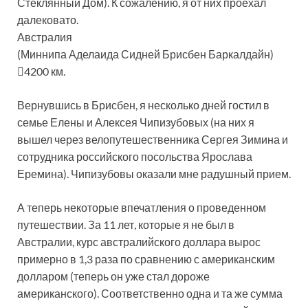
Стеклянный Дом). К сожалению, я от них проехал
далековато.
Австралия
(Миннипа Аделаида Сидней Брисбен Баркалдайн)
4200 км.
Вернувшись в Брисбен, я несколько дней гостил в
семье Елены и Алексея Чипизубовых (на них я
вышел через велопутешественника Сергея Зимина и
сотрудника российского посольства Ярослава
Еремина). Чипизубовы оказали мне радушный прием.
А теперь некоторые впечатления о проведенном
путешествии. За 11 лет, которые я не был в
Австралии, курс австралийского доллара вырос
примерно в 1,3 раза по сравнению с американским
долларом (теперь он уже стал дороже
американского). Соответственно одна и та же сумма