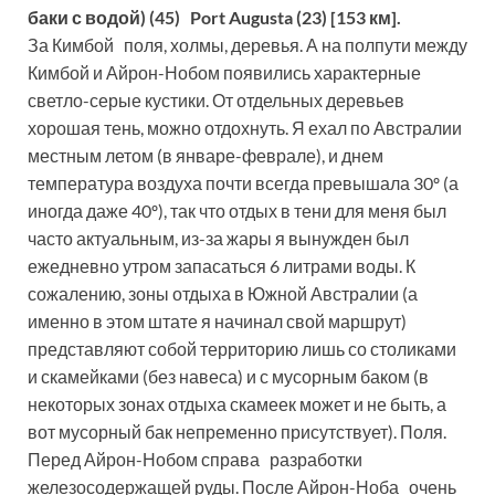
баки с водой) (45) Port Augusta (23) [153 км].
За Кимбой поля, холмы, деревья. А на полпути между
Кимбой и Айрон-Нобом появились характерные
светло-серые кустики. От отдельных деревьев
хорошая тень, можно отдохнуть. Я ехал по Австралии
местным летом (в январе-феврале), и днем
температура воздуха почти всегда превышала 30º (а
иногда даже 40º), так что отдых в тени для меня был
часто актуальным, из-за жары я вынужден был
ежедневно утром запасаться 6 литрами воды. К
сожалению, зоны отдыха в Южной Австралии (а
именно в этом штате я начинал свой маршрут)
представляют собой территорию лишь со столиками
и скамейками (без навеса) и с мусорным баком (в
некоторых зонах отдыха скамеек может и не быть, а
вот мусорный бак непременно присутствует). Поля.
Перед Айрон-Нобом справа разработки
железосодержащей руды. После Айрон-Ноба очень