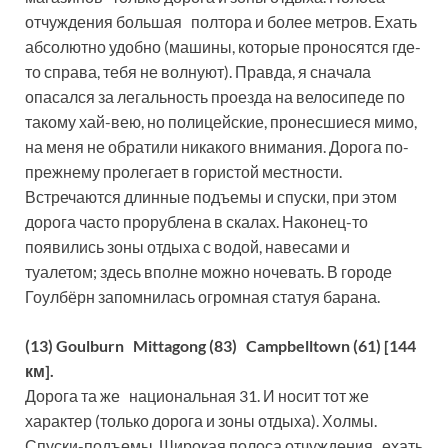
отчуждения большая полтора и более метров. Ехать
абсолютно удобно (машины, которые проносятся где-
то справа, тебя не волнуют). Правда, я сначала
опасался за легальность проезда на велосипеде по
такому хай-вею, но полицейские, пронесшиеся мимо,
на меня не обратили никакого внимания. Дорога по-
прежнему пролегает в гористой местности.
Встречаются длинные подъемы и спуски, при этом
дорога часто прорублена в скалах. Наконец-то
появились зоны отдыха с водой, навесами и
туалетом; здесь вполне можно ночевать. В городе
Гоулбёрн запомнилась огромная статуя барана.
(13) Goulburn Mittagong (83) Campbelltown (61) [144
км].
Дорога та же национальная 31. И носит тот же
характер (только дорога и зоны отдыха). Холмы.
Спуски-подъемы. Широкая полоса отчуждения ехать