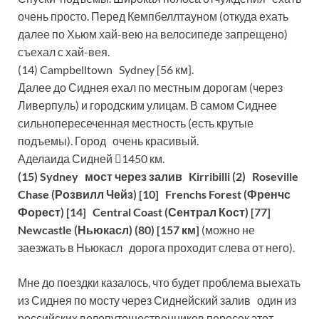
очень просто. Перед Кемпбеллтауном (откуда ехать
далее по Хьюм хай-вею на велосипеде запрещено)
съехал с хай-вея.
(14) Campbelltown Sydney [56 км].
Далее до Сиднея ехал по местным дорогам (через
Ливерпуль) и городским улицам. В самом Сиднее
сильнопересеченная местность (есть крутые
подъемы). Город очень красивый.
Аделаида Сидней 1450 км.
(15) Sydney мост через залив Kirribilli (2) Roseville
Chase (Розвилл Чейз) [10] Frenchs Forest (Френчс
Форест) [14] Central Coast (Сентрал Кост) [77]
Newcastle (Ньюкасл) (80) [157 км]
(можно не
заезжать в Ньюкасл дорога проходит слева от него).
Мне до поездки казалось, что будет проблема выехать
из Сиднея по мосту через Сиднейский залив один из
российских велопутешественников пересек этот