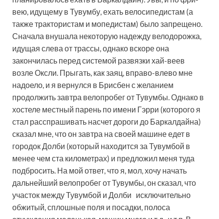
вею, идущему в Тувумбу, ехать велосипедистам (а
также трактористам и мопедистам) было запрещено.
Сначала внушала некоторую надежду велодорожка,
идущая слева от трассы, однако вскоре она
закончилась перед системой развязки хай-веев
возле Оксли. Прыгать, как заяц, вправо-влево мне
надоело, и я вернулся в Брисбен с желанием
продолжить завтра велопробег от Тувумбы. Однако в
хостеле местный парень по имени Гэрри (которого я
стал расспрашивать насчет дороги до Баркалдайна)
сказал мне, что он завтра на своей машине едет в
городок Долби (который находится за Тувумбой в
менее чем ста километрах) и предложил меня туда
подбросить. На мой ответ, что я, мол, хочу начать
дальнейший велопробег от Тувумбы, он сказал, что
участок между Тувумбой и Долби исключительно
обжитый, сплошные поля и посадки, полоса