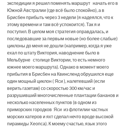
экспедиции я решил поменять маршрут начать его в
Южной Австралии (где всё было спокойно), а в
Брисбен прибыть через 3 недели (я надеялся, что к
этому времени и там всё успокоится). Так я и
поступил. В целом моя стратегия оправдалась, и
последовавшие за первым новые (но более слабые)
циклоны до меня не дошли (например, когда я уже
ехал по штату Виктория, наводнение было в
Мельбурне столице Виктории, то есть немного
южнее моего маршрута). Однако в момент моего
прибытия в Брисбен на Квинсленд обрушился еще
один мощный циклон ( Яси ), налетевший (если
верить газетам) со скоростью 300 км/час и
разрушивший многочисленные плантации бананов и
несколько населенных пунктов (в одном из
приморских городков Яси из флотилии частных
морских катеров и яхт сделал нечто вроде высокой
пирамиды Хеопса). К моему счастью, язык этого