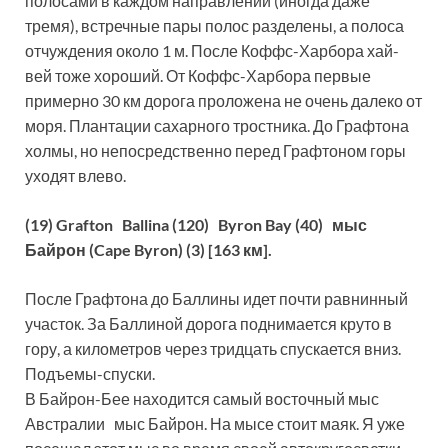
полосами в каждом направлении (иногда даже
тремя), встречные пары полос разделены, а полоса
отчуждения около 1 м. После Коффс-Харбора хай-
вей тоже хороший. От Коффс-Харбора первые
примерно 30 км дорога проложена не очень далеко от
моря. Плантации сахарного тростника. До Графтона
холмы, но непосредственно перед Графтоном горы
уходят влево.
(19) Grafton Ballina (120) Byron Bay (40) мыс
Байрон (Cape Byron) (3) [163 км].
После Графтона до Баллины идет почти равнинный
участок. За Баллиной дорога поднимается круто в
гору, а километров через тридцать спускается вниз.
Подъемы-спуски.
В Байрон-Бее находится самый восточный мыс
Австралии мыс Байрон. На мысе стоит маяк. Я уже