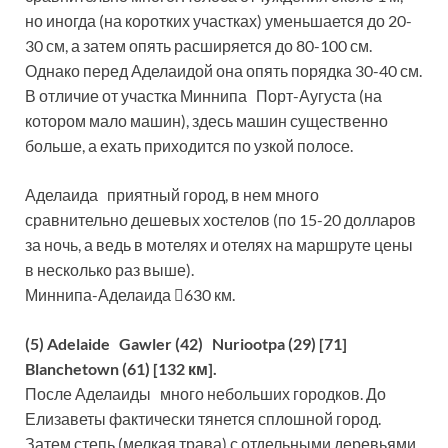
но иногда (на коротких участках) уменьшается до 20-
30 см, а затем опять расширяется до 80-100 см.
Однако перед Аделаидой она опять порядка 30-40 см.
В отличие от участка Миннипа Порт-Аугуста (на
котором мало машин), здесь машин существенно
больше, а ехать приходится по узкой полосе.
Аделаида приятный город, в нем много
сравнительно дешевых хостелов (по 15-20 долларов
за ночь, а ведь в мотелях и отелях на маршруте цены
в несколько раз выше).
Миннипа-Аделаида 630 км.
(5) Adelaide Gawler (42) Nuriootpa (29) [71]
Blanchetown (61) [132 км].
После Аделаиды много небольших городков. До
Елизаветы фактически тянется сплошной город.
Затем степь (мелкая трава) с отдельными деревьями.