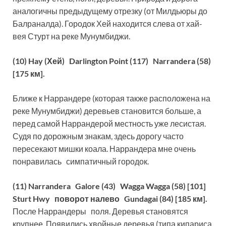
аналогичны предыдущему отрезку (от Милдьюры до
Балраналда). Городок Хей находится слева от хай-
вея Стурт на реке Мунумбиджи.
(10) Hay (Хей) Darlington Point (117) Narrandera (58)
[175 км].
Ближе к Наррандере (которая также расположена на
реке Мунумбиджи) деревьев становится больше, а
перед самой Наррандерой местность уже лесистая.
Судя по дорожным знакам, здесь дорогу часто
пересекают мишки коала. Наррандера мне очень
понравилась симпатичный городок.
(11) Narrandera Galore (43) Wagga Wagga (58) [101]
Sturt Hwy поворот налево Gundagai (84) [185 км].
После Наррандеры поля. Деревья становятся
крупнее. Появились хвойные деревья (типа кипариса