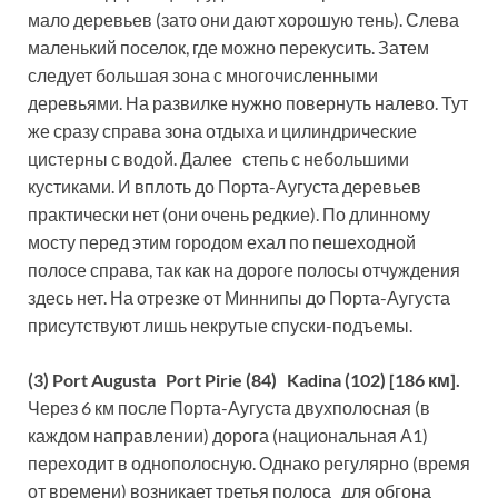
мало деревьев (зато они дают хорошую тень). Слева
маленький поселок, где можно перекусить. Затем
следует большая зона с многочисленными
деревьями. На развилке нужно повернуть налево. Тут
же сразу справа зона отдыха и цилиндрические
цистерны с водой. Далее степь с небольшими
кустиками. И вплоть до Порта-Аугуста деревьев
практически нет (они очень редкие). По длинному
мосту перед этим городом ехал по пешеходной
полосе справа, так как на дороге полосы отчуждения
здесь нет. На отрезке от Миннипы до Порта-Аугуста
присутствуют лишь некрутые спуски-подъемы.
(3) Port Augusta Port Pirie (84) Kadina (102) [186 км].
Через 6 км после Порта-Аугуста двухполосная (в
каждом направлении) дорога (национальная А1)
переходит в однополосную. Однако регулярно (время
от времени) возникает третья полоса для обгона