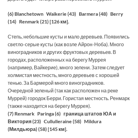
(6) Blanchetown Waikerie (43) Barmera (48) Berry
(14) Renmark (21) [126 км].
Степь, небольшие кусты и мало деревьев. Появились
светло-серые кусты (как возле Айрон-Ноба). Много
виноградников и других фруктовых деревьев. В
городах, расположенных на берегу Муррея
(например, Вайкерие), много зелени. Затем следует
холмистая местность, много деревьев с хорошей
тенью. За Бармерой много виноградников.
Очередной зеленый (так как расположен на реке
Муррей) городок Берри. Гористая местность. Ренмарк
(также находится на берегу Муррея).
(7) Renmark Paringa (6) граница штатов ЮА и
Виктория (23) Cullulleraine (58) Mildura
(Милдьюра) (58) [145 км].