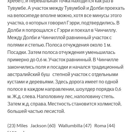
хребет), и перевальная точка находится как раз в
Тувумбе. А участок между Тувумбой и Долби проехать
на велосипеде вполне можно, хотя все минусы этого
участка, о которых говорил Гэрри, подтвердились. В
Долби я попрощался с Гэрри и поехал в Чинчиллу.
Между Долби и Чинчиллой равнинный участок с
полями и степью. Полоса отчуждения около 1 м.
Посадки. Затем полоса отчуждения уменьшилась
примерно до 0,6 м. Участок равнинный. В Чинчилле
закончились поля и посадки и начался традиционный
австралийский буш степной участок с отдельными
кустами и деревьями. Здесь дорога имеет по одной
полосе в каждом направлении, шоулдер порядка 0,6
м. Ж.д. слева. Наполовину лес, наполовину степь.
Затем ж.д. справа. Местность становится холмистой,
большей частью лесистой.
(23) Miles Jackson (60) Wallumbilla (47) Roma (44)