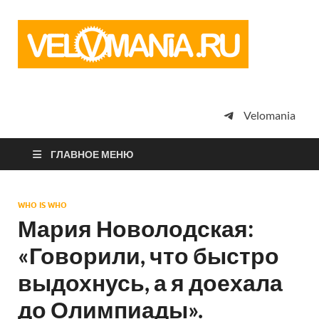
Vel
Сообщество
профессион
велоспорта,
энтузиастов
велотуризма
Velomania
просто
любителей
велосипедов
ГЛАВНОЕ МЕНЮ
WHO IS WHO
Мария Новолодская:
«Говорили, что быстро
выдохнусь, а я доехала
до Олимпиады».