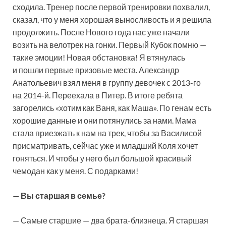
сходила. Тренер после первой тренировки похвалил,
сказал, что у меня хорошая выносливость и я решила
продолжить. После Нового года нас уже начали
возить на велотрек на гонки. Первый Кубок помню —
такие эмоции! Новая обстановка! Я втянулась
и пошли первые призовые места. Александр
Анатольевич взял меня в группу девочек с 2013-го
на 2014-й. Переехала в Питер. В итоге ребята
загорелись «хотим как Ваня, как Маша». По генам есть
хорошие данные и они потянулись за нами. Мама
стала приезжать к нам на трек, чтобы за Василисой
присматривать, сейчас уже и младший Коля хочет
гоняться. И чтобы у него был большой красивый
чемодан как у меня. С подарками!
— Вы старшая в семье?
— Самые старшие — два брата-близнеца. Я старшая