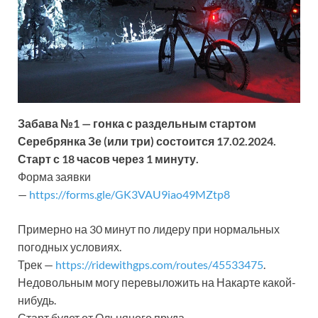
Забава №1 — гонка с раздельным стартом
Серебрянка Зе (или три) состоится 17.02.2024.
Старт с 18 часов через 1 минуту.
Форма заявки
—
https://forms.gle/GK3VAU9iao49MZtp8
Примерно на 30 минут по лидеру при нормальных
погодных условиях.
Трек —
https://ridewithgps.com/routes/45533475
.
Недовольным могу перевыложить на Накарте какой-
нибудь.
Старт будет от Ольняного пруда