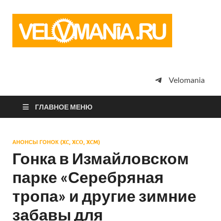
Vel
Сообщество
профессион
велоспорта,
энтузиастов
велотуризма
Velomania
просто
любителей
велосипедов
ГЛАВНОЕ МЕНЮ
АНОНСЫ ГОНОК (XC, XCO, XCM)
Гонка в Измайловском
парке «Серебряная
тропа» и другие зимние
забавы для