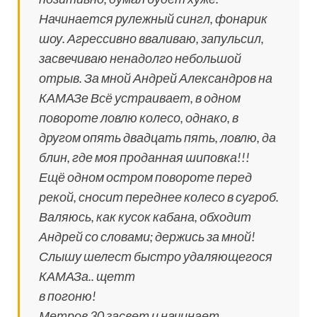
Начинается рулежный сингл, фонарик
шоу. Агрессивно вваливаю, запульсил,
засвечиваю ненадолго небольшой
отрыв. За мной Андрей Александров на
КАМАЗе Всё устраивает, в одном
повороте ловлю колесо, однако, в
другом опять двадцать пять, ловлю, да
блин, где моя проданная шиповка!!!
Ещё одном остром повороте перед
рекой, сносит переднее колесо в сугроб.
Валяюсь, как кусок кабана, обходит
Андрей со словами; держись за мной!
Слышу шелест быстро удаляющегося
КАМАЗа.. щетт
в погоню!
Метров 30 засвет и начинает