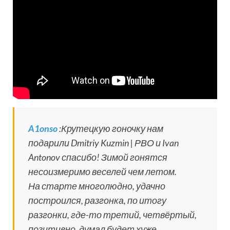
A1onso
:Крутецкую гоночку нам
подарили Dmitriy Kuzmin | РВО и Ivan
Antonov спасибо! Зимой гонятся
несоизмеримо веселей чем летом.
На старте многолюдно, удачно
построился, разгонка, по итогу
разгонки, где-то третий, четвёртый,
позитивно, думал будет хуже.