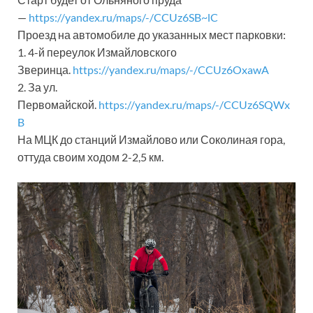
—
https://yandex.ru/maps/-/CCUz6SB~lC
Проезд на автомобиле до указанных мест парковки:
1. 4-й переулок Измайловского
Зверинца.
https://yandex.ru/maps/-/CCUz6OxawA
2. За ул.
Первомайской.
https://yandex.ru/maps/-/CCUz6SQWx
B
На МЦК до станций Измайлово или Соколиная гора,
оттуда своим ходом 2-2,5 км.