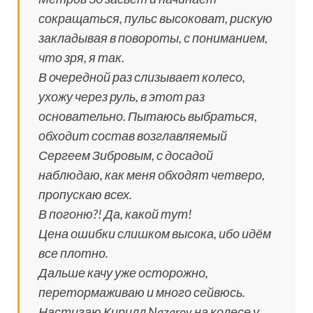
сокращаться, пульс высоковат, рискую
закладывая в повороты, с пониманием,
что зря, я так.
В очередной раз слизывает колесо,
ухожу через руль, в этот раз
основательно. Пытаюсь выбраться,
обходит состав возглавляемый
Сергеем Зибровым, с досадой
наблюдаю, как меня обходят четверо,
пропускаю всех.
В погоню?! Да, какой тут!
Цена ошибки слишком высока, ибо идём
все плотно.
Дальше качу уже осторожно,
перетормаживаю и много сейвюсь.
Настигаю Кирилл Nazarov на колесе у