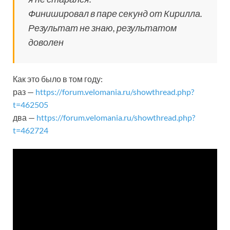
Финишировал в паре секунд от Кирилла.
Результат не знаю, результатом
доволен
Как это было в том году:
раз —
https://forum.velomania.ru/showthread.php?
t=462505
два —
https://forum.velomania.ru/showthread.php?
t=462724