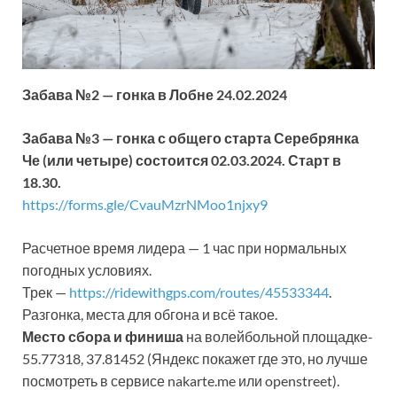
Забава №2 — гонка в Лобне 24.02.2024
Забава №3 — гонка с общего старта Серебрянка
Че (или четыре) состоится 02.03.2024. Старт в
18.30.
https://forms.gle/CvauMzrNMoo1njxy9
Расчетное время лидера — 1 час при нормальных
погодных условиях.
Трек —
https://ridewithgps.com/routes/45533344
.
Разгонка, места для обгона и всё такое.
Место сбора и финиша
на волейбольной площадке-
55.77318, 37.81452 (Яндекс покажет где это, но лучше
посмотреть в сервисе nakarte.me или openstreet).