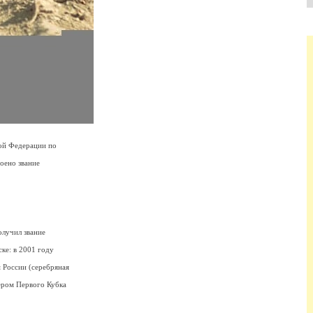
кой Федерации по
оено звание
олучил звание
ке: в 2001 году
России (серебряная
ером Первого Кубка