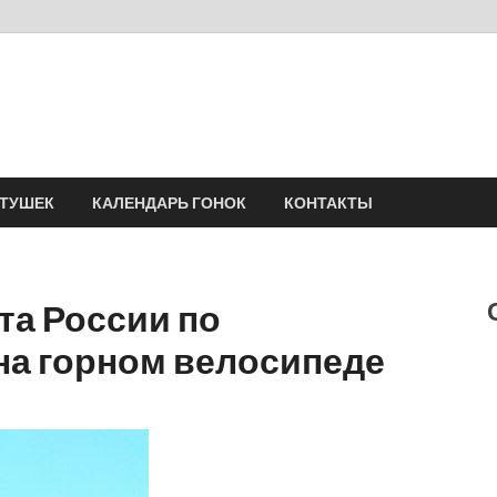
Velomania
Сообщество профессионалов велоспорта, энтузиастов велотуризма
АТУШЕК
КАЛЕНДАРЬ ГОНОК
КОНТАКТЫ
та России по
на горном велосипеде