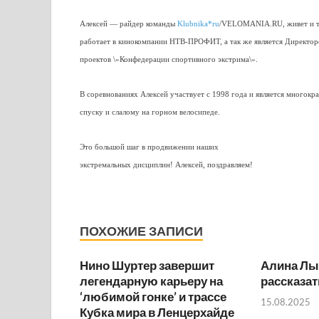
Алексей — райдер команды
Klubnika*ru
/VELOMANIA.RU, живет и тре
работает в кинокомпании НТВ-ПРОФИТ, а так же является Директо
проектов \»Конфедерации спортивного экстрима\».
В соревнованиях Алексей участвует с 1998 года и является многок
спуску и слалому на горном велосипеде.
Это большой шаг в продвижении наших
экстремальных дисциплин! Алексей, поздравляем!
ПОХОЖИЕ ЗАПИСИ
Нино Шуртер завершит
Алина Лы
легендарную карьеру на
рассказат
‘любимой гонке’ и трассе
15.08.2025
Кубка мира в Ленцерхайде