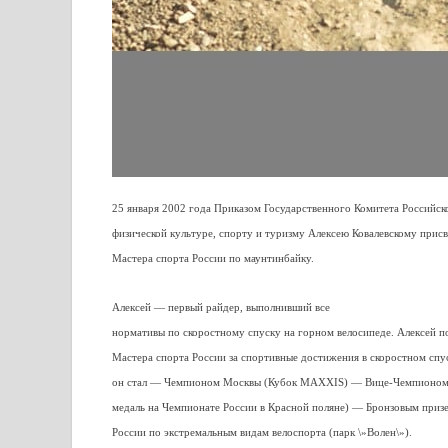
25 января 2002 года Приказом Государственного Комитета Российс
физической культуре, спорту и туризму Алексею Ковалевскому присв
Мастера спорта России по маунтинбайку.
Алексей — первый райдер, выполнивший все
нормативы по скоростному спуску на горном велосипеде. Алексей п
Мастера спорта России за спортивные достижения в скоростном спус
он стал — Чемпионом Москвы (Кубок MAXXIS) — Вице-Чемпионом 
медаль на Чемпионате России в Красной поляне) — Бронзовым приз
России по экстремальным видам велоспорта (парк \»Волен\»).