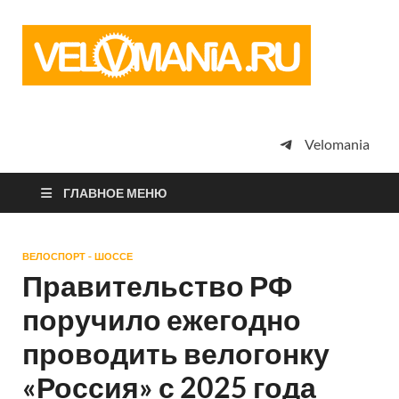
Vel
Сообщество
профессион
велоспорта,
энтузиастов
велотуризма
Velomania
просто
любителей
велосипедов
ГЛАВНОЕ МЕНЮ
ВЕЛОСПОРТ - ШОССЕ
Правительство РФ
поручило ежегодно
проводить велогонку
«Россия» с 2025 года