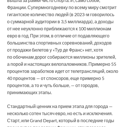
вышла за рамки чисто спорта. И, само собой,
Франции. Супермногодневку по всему миру смотрит
гигантское количество людей (в 2023-м говорилось
о суммарной аудитории в 3,5 миллиарда), а доходы
от нее неуклонно приближаются к 100 миллионам
евро в год. При этом, в отличие от подавляющего
большинства спортивных соревнований, доходов
от продажи билетов у «Тур де Франс» нет, хотя
по обочинам дорог собираются миллионы зрителей,
а порой и настоящих велопаломников. Примерно 55
процентов заработков идет от телетрансляций, около
40 процентов — от спонсоров, еще примерно 5
процентов, а то и чуть больше, — от городов,
принимающих этапы.
Стандартный ценник на прием этапа для города —
несколько сотен тысяч евро, но есть и исключения.
Старт, или Grand Depart, который в последние годы