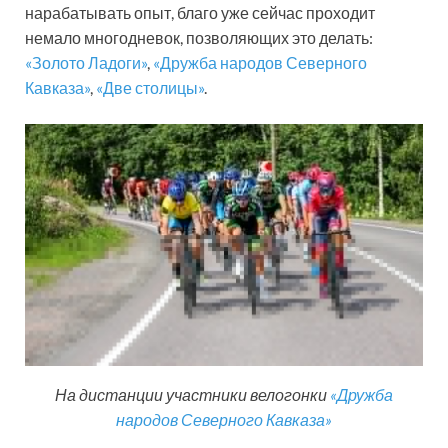
нарабатывать опыт, благо уже сейчас проходит
немало многодневок, позволяющих это делать:
«Золото Ладоги»
,
«Дружба народов Северного
Кавказа»
,
«Две столицы»
.
На дистанции участники велогонки
«Дружба
народов Северного Кавказа»