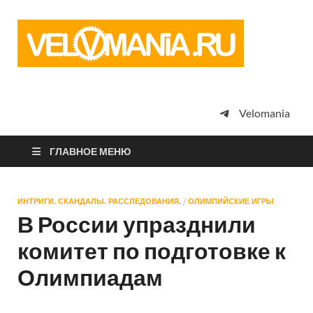
Vel
Сообщество
профессион
велоспорта,
энтузиастов
велотуризма
Velomania
просто
любителей
велосипедов
ГЛАВНОЕ МЕНЮ
ИНТРИГИ. СКАНДАЛЫ. РАССЛЕДОВАНИЯ.
/
ОЛИМПИЙСКИЕ ИГРЫ
В России упразднили
комитет по подготовке к
Олимпиадам