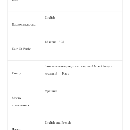
Имя:
English
Национальность:
15 июня 1995
Date Of Birth:
Замечательные родители, старший брат Chevy и
Family:
младший — Kaos
Франция
Место
проживания:
English and French
Языки: