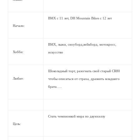
BMX с 11 лет, DH Mountain Bikes с 12 лет
Начало:
BMX, лыжи, сноуборд,вейкборд, мотокросс,
Хобби:
искусство
Шоколадный торт, разогнать свой старый CR80
Любит:
чтобы описаться от страха, дразнить младшего
брата…..
Стать чемпионкой мира по даунхиллу
Цель: