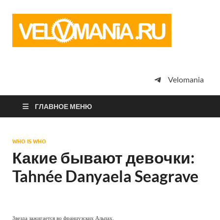
Vel
Сообщество
профессион
велоспорта,
энтузиастов
велотуризма
Velomania
просто
любителей
велосипедов
ГЛАВНОЕ МЕНЮ
WHO IS WHO
Какие бывают девочки:
Tahnée Danyaela Seagrave
Звезда зажигается во французских Альпах.