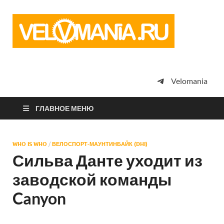
Vel
Сообщество
профессион
велоспорта,
энтузиастов
велотуризма
Velomania
просто
любителей
велосипедов
ГЛАВНОЕ МЕНЮ
WHO IS WHO
/
ВЕЛОСПОРТ-МАУНТИНБАЙК (DHI)
Сильва Данте уходит из
заводской команды
Canyon