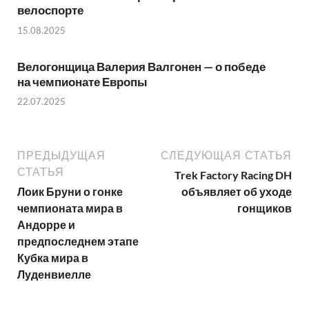
велоспорте
15.08.2025
Велогонщица Валерия Валгонен — о победе
на чемпионате Европы
22.07.2025
ПРЕДЫДУЩАЯ
СЛЕДУЮЩАЯ СТАТЬЯ
СТАТЬЯ
Trek Factory Racing DH
Лоик Бруни о гонке
объявляет об уходе
чемпионата мира в
гонщиков
Андорре и
предпоследнем этапе
Кубка мира в
Луденвиелле