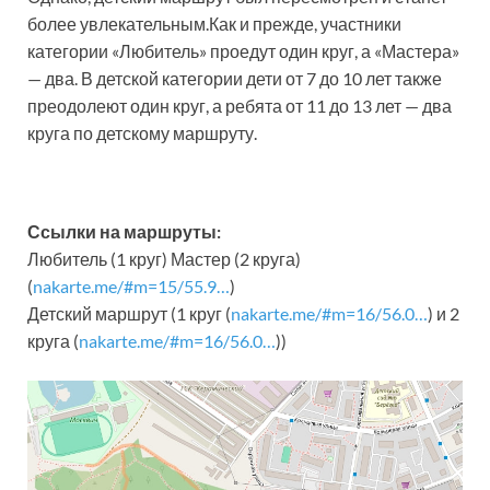
более увлекательным.Как и прежде, участники
категории «Любитель» проедут один круг, а «Мастера»
— два. В детской категории дети от 7 до 10 лет также
преодолеют один круг, а ребята от 11 до 13 лет — два
круга по детскому маршруту.
Ссылки на маршруты:
Любитель (1 круг) Мастер (2 круга)
(
nakarte.me/#m=15/55.9…
)
Детский маршрут (1 круг (
nakarte.me/#m=16/56.0…
) и 2
круга (
nakarte.me/#m=16/56.0…
))