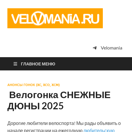
Vel
Сообщество
профессион
велоспорта,
энтузиастов
велотуризма
Velomania
просто
любителей
велосипедов
ГЛАВНОЕ МЕНЮ
АНОНСЫ ГОНОК (XC, XCO, XCM)
Велогонка СНЕЖНЫЕ
ДЮНЫ 2025
Дорогие любители велоспорта! Мы рады объявить о
начале регистрации на ежегодную
любительскую