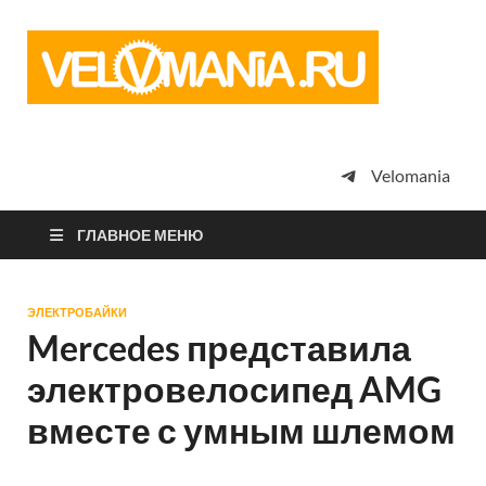
Vel
Сообщество
профессион
велоспорта,
энтузиастов
велотуризма
Velomania
просто
любителей
велосипедов
ГЛАВНОЕ МЕНЮ
ЭЛЕКТРОБАЙКИ
Mercedes представила
электровелосипед AMG
вместе с умным шлемом