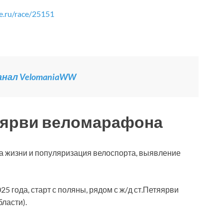
me.ru/race/25151
канал VelomaniaWW
яярви веломарафона
а жизни и популяризация велоспорта, выявление
25 года, старт с поляны, рядом с ж/д ст.Петяярви
ласти).