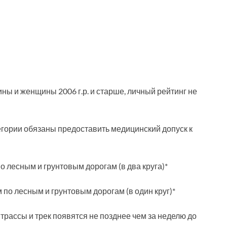
ины и женщины 2006 г.р. и старше, личный рейтинг не
атегории обязаны предоставить медицинский допуск к
по лесным и грунтовым дорогам (в два круга)*
м по лесным и грунтовым дорогам (в один круг)*
трассы и трек появятся не позднее чем за неделю до