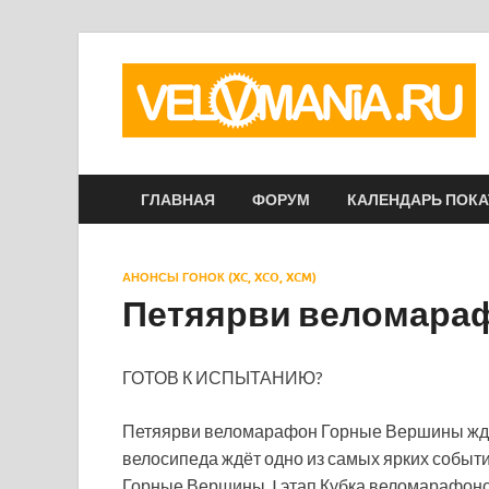
ГЛАВНАЯ
ФОРУМ
КАЛЕНДАРЬ ПОК
АНОНСЫ ГОНОК (XC, XCO, XCM)
Петяярви веломара
ГОТОВ К ИСПЫТАНИЮ?
Петяярви веломарафон Горные Вершины ждёт 
велосипеда ждёт одно из самых ярких собы
Горные Вершины, I этап Кубка веломарафоно