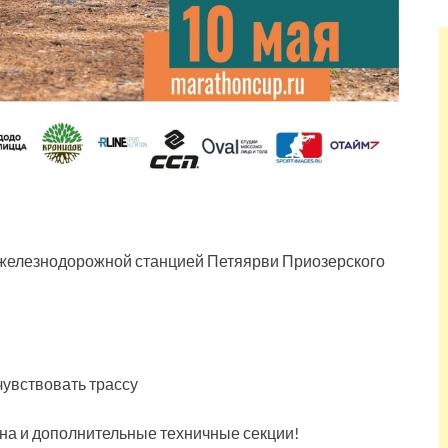
 железнодорожной станцией Петяярви Приозерского
очувствовать трассу
на и дополнительные техничные секции!