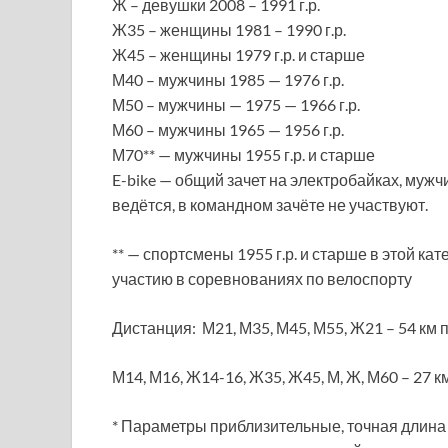
Ж – девушки 2008 – 1991 г.р.
Ж35 – женщины 1981 – 1990 г.р.
Ж45 – женщины 1979 г.р. и старше
М40 – мужчины 1985 — 1976 г.р.
М50 – мужчины — 1975 — 1966 г.р.
М60 – мужчины 1965 — 1956 г.р.
М70** — мужчины 1955 г.р. и старше
E-bike — общий зачет на электробайках, мужч
ведётся, в командном зачёте не участвуют.
** — спортсмены 1955 г.р. и старше в этой к
участию в соревнованиях по велоспорту
Дистанция: М21, М35, М45, М55, Ж21 – 54 км 
М14, М16, Ж14-16, Ж35, Ж45, М, Ж, М60 – 27 к
* Параметры приблизительные, точная длина 