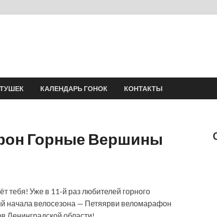
Velomania
Сообщество профессионалов велоспорта, энтузиастов велотуризма
АТУШЕК
КАЛЕНДАРЬ ГОНОК
КОНТАКТЫ
фон Горные Вершины
тебя! Уже в 11-й раз любителей горного
тий начала велосезона — Петяярви веломарафон
в Ленинградской области!