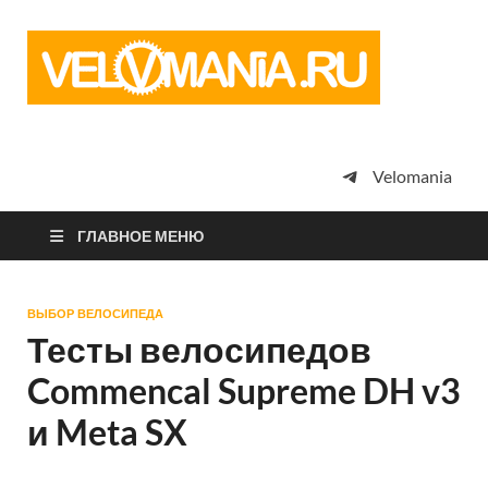
Vel
Сообщество
профессион
велоспорта,
энтузиастов
велотуризма
Velomania
просто
любителей
велосипедов
ГЛАВНОЕ МЕНЮ
ВЫБОР ВЕЛОСИПЕДА
Тесты велосипедов
Commencal Supreme DH v3
и Meta SX