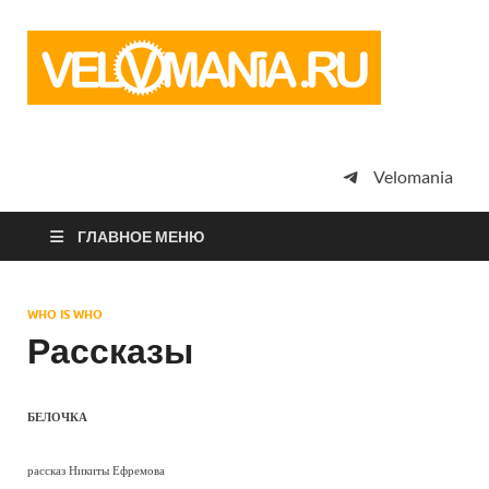
Vel
Сообщество
профессион
велоспорта,
энтузиастов
велотуризма
Velomania
просто
любителей
велосипедов
ГЛАВНОЕ МЕНЮ
WHO IS WHO
Рассказы
БЕЛОЧКА
рассказ Никиты Ефремова