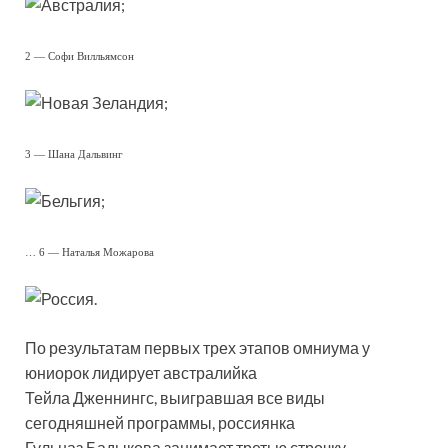
;
2 — Софи Вилльямсон
;
3 — Шана Дальвинг
;
… 6 — Наталья Можарова
.
По результатам первых трех этапов омниума у
юниорок лидирует австралийка
Тейла Дженнингс, выигравшая все виды
сегодняшней программы, россиянка
Гульназ Бадыкова занимает третью строчку