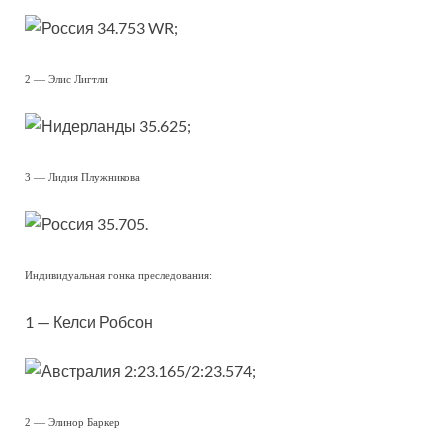
34.753 WR;
2 — Элис Лигтли
35.625;
3 — Лидия Плужникова
35.705.
Индивидуальная гонка преследования:
1 — Келси Робсон
2:23.165/2:23.574;
2 — Элинор Баркер