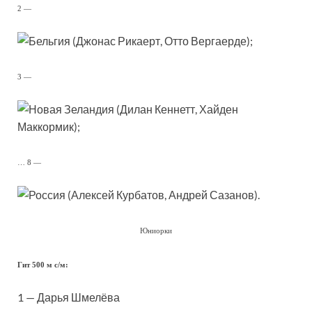
2 —
(Джонас Рикаерт, Отто Вергаерде);
3 —
(Дилан Кеннетт, Хайден
Маккормик);
… 8 —
(Алексей Курбатов, Андрей Сазанов).
Юниорки
Гит 500 м с/м:
1 — Дарья Шмелёва