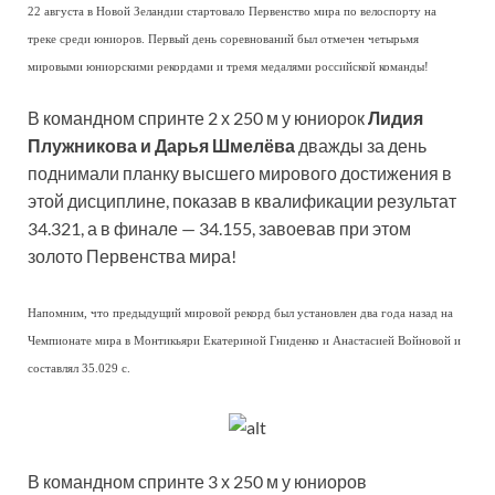
22 августа в Новой Зеландии стартовало Первенство мира по велоспорту на
треке среди юниоров. Первый день соревнований был отмечен четырьмя
мировыми юниорскими рекордами и тремя медалями российской команды!
В командном спринте 2 х 250 м у юниорок
Лидия
Плужникова и Дарья Шмелёва
дважды за день
поднимали планку высшего мирового достижения в
этой дисциплине, показав в квалификации результат
34.321, а в финале — 34.155, завоевав при этом
золото Первенства мира!
Напомним, что предыдущий мировой рекорд был установлен два года назад на
Чемпионате мира в Монтикьяри Екатериной Гниденко и Анастасией Войновой и
составлял 35.029 с.
В командном спринте 3 х 250 м у юниоров