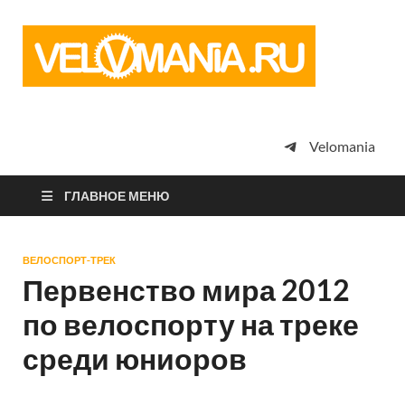
Vel
Сообщество
профессион
велоспорта,
энтузиастов
велотуризма
Velomania
просто
любителей
велосипедов
ГЛАВНОЕ МЕНЮ
ВЕЛОСПОРТ-ТРЕК
Первенство мира 2012
по велоспорту на треке
среди юниоров