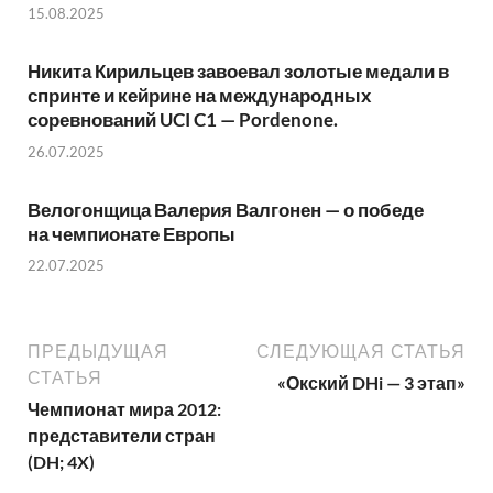
15.08.2025
Никита Кирильцев завоевал золотые медали в
спринте и кейрине на международных
соревнований UCI C1 — Pordenone.
26.07.2025
Велогонщица Валерия Валгонен — о победе
на чемпионате Европы
22.07.2025
ПРЕДЫДУЩАЯ
СЛЕДУЮЩАЯ СТАТЬЯ
СТАТЬЯ
«Окский DHi — 3 этап»
Чемпионат мира 2012:
представители стран
(DH; 4X)