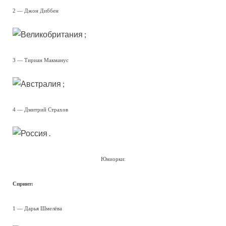
2 — Джон Диббен
;
3 — Тириан Макманус
;
4 — Дмитрий Страхов
.
Юниорки:
Спринт:
1 — Дарья Шмелёва