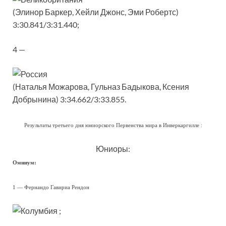
(Элинор Баркер, Хейли Джонс, Эми Робертс)
3:30.841/3:31.440;
4 —
(Наталья Можарова, Гульназ Бадыкова, Ксения
Добрынина) 3:34.662/3:33.855.
Результаты третьего дня юниорского Первенства мира в Инверкаргилле :
Юниоры:
Омниум:
1 — Фернандо Гавириа Рендон
;