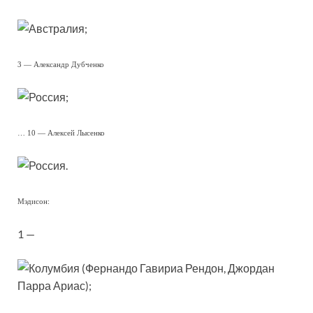
;
3 — Александр Дубченко
;
… 10 — Алексей Лысенко
.
Мэдисон:
1 —
(Фернандо Гавириа Рендон, Джордан
Парра Ариас);