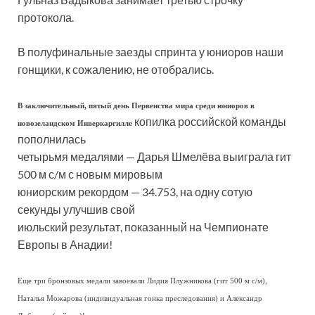
протокола.
В полуфинальные заезды спринта у юниоров наши
гонщики, к сожалению, не отобрались.
В заключительный, пятый день Первенства мира среди юниоров в
копилка российской команды
новозеландском Инверкаргилле
пополнилась
четырьмя медалями — Дарья Шмелёва выиграла гит
500 м с/м с новым мировым
юниорским рекордом — 34.753, на одну сотую
секунды улучшив свой
июльский результат, показанный на Чемпионате
Европы в Анадии!
Еще три бронзовых медали завоевали Лидия Плужникова (гит 500 м с/м),
Наталья Можарова (индивидуальная гонка преследования) и Александр