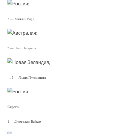
;
2 — Кейтлин Вард
;
3 — Пеги Патерсон
;
… 5 — Лидия Плужникова
Скретч:
1 — Джорджия Бейкер