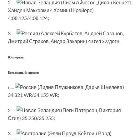
2 —
(Лиам Айчесон, Дилан Кеннетт,
Хайден Маккормик, Хамиш Шройерс)
4:08.125/4:08.124;
3 —
(Алексей Курбатов, Андрей Сазанов,
Дмитрий Страхов, Айдар Закарин) 4:09.132/догн.
Юниорки:
Командный спринт:
(Лидия Плужникова, Дарья Шмелёва)
1 —
34.321 WR/34.155 WR;
2 —
(Пеги Патерсон, Виктория
Стил) 35.258/35.255;
3 —
(Элли Проуд, Кейтлин Вард)