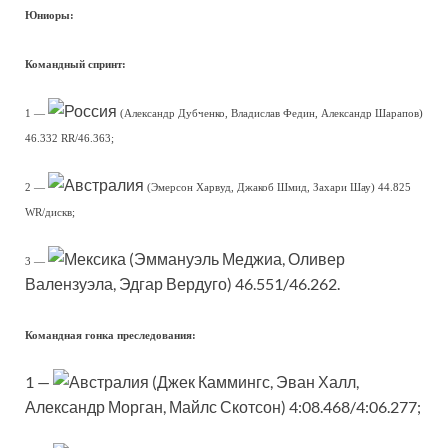
Юниоры:
Командный спринт:
1 —
(Александр Дубченко, Владислав Федин, Александр Шарапов)
46.332 RR/46.363;
2 —
(Эмерсон Харвуд, Джакоб Шмид, Захари Шау) 44.825
WR/дискв;
(Эммануэль Меджиа, Оливер
3 —
Валензуэла, Эдгар Вердуго) 46.551/46.262.
Командная гонка преследования:
1 —
(Джек Каммингс, Эван Халл,
Александр Морган, Майлс Скотсон) 4:08.468/4:06.277;