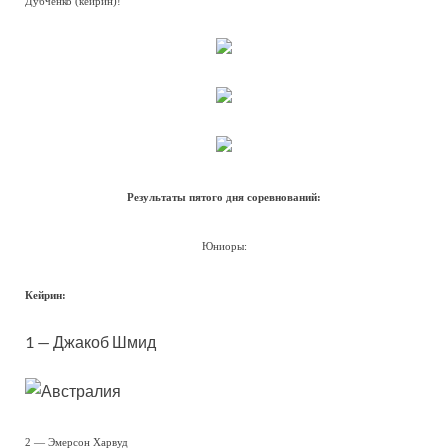
Дубченко (кейрин)!
Результаты пятого дня соревнований:
Юниоры:
Кейрин:
1 — Джакоб Шмид
2 — Эмерсон Харвуд