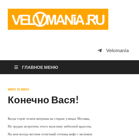
Vel
Сообщество
профессион
велоспорта,
энтузиастов
велотуризма
Velomania
просто
любителей
велосипедов
ГЛАВНОЕ МЕНЮ
WHO IS WHO
Конечно Вася!
Когда горят огнем витрины на старых улицах Москвы,
Hе трудно встретить этого мужчину небесной красоты.
Hа нем всегда костюм отличный оттенка кофе с молоком