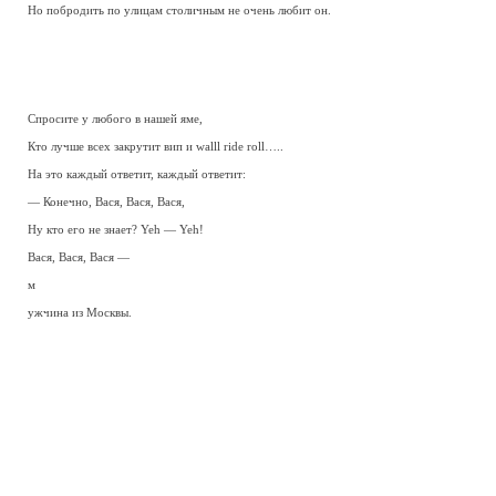
Но побродить по улицам столичным не очень любит он.
Спросите у любого в нашей яме,
Кто лучше всех закрутит вип и walll ride roll…..
Hа это каждый ответит, каждый ответит:
— Конечно, Вася, Вася, Вася,
Hу кто его не знает? Yeh — Yeh!
Вася, Вася, Вася —
м
ужчина
из Москвы.