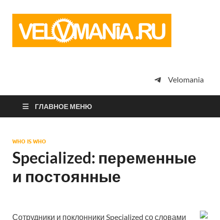
Vel
Сообщество
профессион
велоспорта,
энтузиастов
велотуризма
Velomania
просто
любителей
велосипедов
ГЛАВНОЕ МЕНЮ
WHO IS WHO
Specialized: переменные
и постоянные
Сотрудники и поклонники Specialized со словами