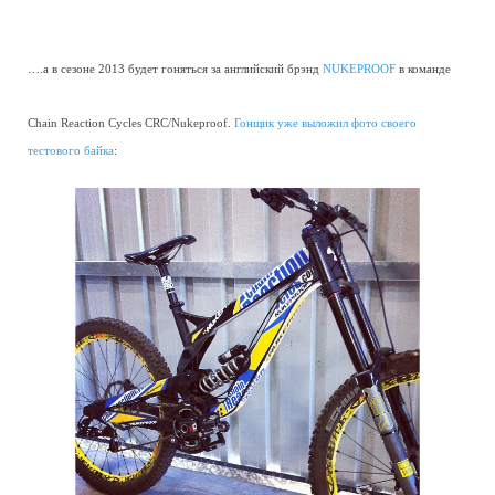
….а в сезоне 2013 будет гоняться за английский брэнд
NUKEPROOF
в команде
Chain Reaction Cycles CRC/Nukeproof.
Гонщик уже выложил фото своего
тестового байка
: