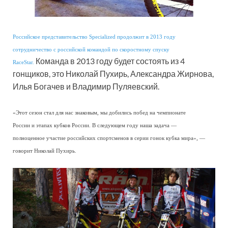
Российское представительство Specialized продолжит в 2013 году
сотрудничество с российской командой по скоростному спуску
Команда в 2013 году будет состоять из 4
RaceStar.
гонщиков, это Николай Пухирь, Александра Жирнова,
Илья Богачев и Владимир Пуляевский.
«Этот сезон стал для нас знаковым, мы добились побед на чемпионате
России и этапах кубков России. В следующем году наша задача —
полноценное участие российских спортсменов в серии гонок кубка мира», —
говорит Николай Пухирь.