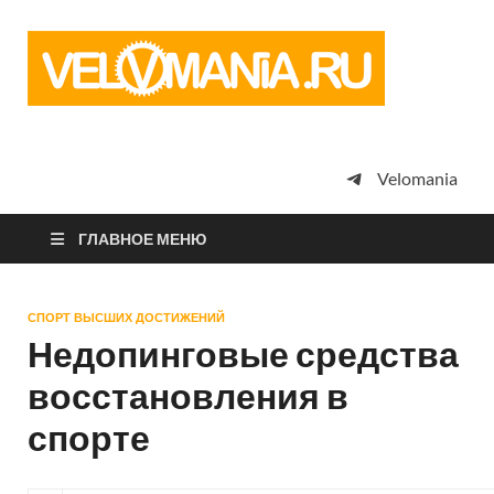
Vel
Сообщество
профессион
велоспорта,
энтузиастов
велотуризма
Velomania
просто
любителей
велосипедов
ГЛАВНОЕ МЕНЮ
СПОРТ ВЫСШИХ ДОСТИЖЕНИЙ
Недопинговые средства
восстановления в
спорте