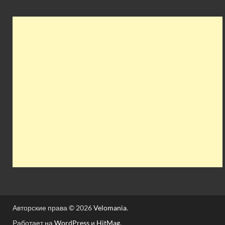
Авторские права © 2026
Velomania
.
Работает на
WordPress
и
HitMag
.