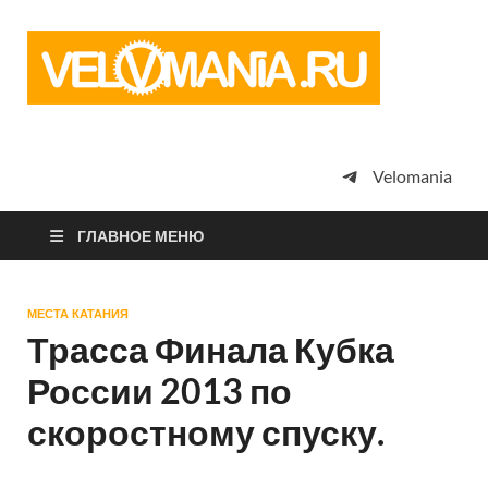
Vel
Сообщество
профессион
велоспорта,
энтузиастов
велотуризма
Velomania
просто
любителей
велосипедов
ГЛАВНОЕ МЕНЮ
МЕСТА КАТАНИЯ
Трасса Финала Кубка
России 2013 по
скоростному спуску.