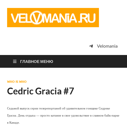
Vel
Сообщество
профессион
велоспорта,
энтузиастов
велотуризма
Velomania
просто
любителей
велосипедов
ГЛАВНОЕ МЕНЮ
WHO IS WHO
Cedric Gracia #7
Седьмой выпуск серии телерепортажей об удивительном гонщике Седрике
Грасиа. День отдыха — просто катание в свое удовольствие в славном байк-парке
в Канаде.