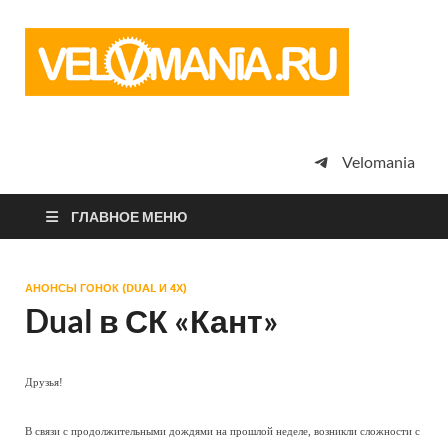
Vel
Сообщество
профессион
велоспорта,
энтузиастов
велотуризма
Velomania
просто
любителей
велосипедов
ГЛАВНОЕ МЕНЮ
АНОНСЫ ГОНОК (DUAL И 4Х)
Dual в СК «Кант»
Друзья!
В связи с продолжительными дождями на прошлой неделе, возникли сложности с