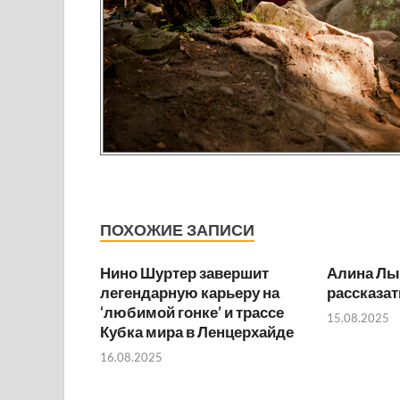
ПОХОЖИЕ ЗАПИСИ
Нино Шуртер завершит
Алина Лы
легендарную карьеру на
рассказат
‘любимой гонке’ и трассе
15.08.2025
Кубка мира в Ленцерхайде
16.08.2025