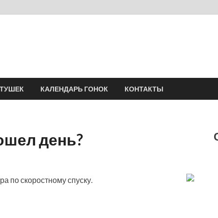
Velomania
Сообщество профессионалов велоспорта, энтузиастов велотуризма
АТУШЕК
КАЛЕНДАРЬ ГОНОК
КОНТАКТЫ
рошел день?
ра по скоростному спуску.