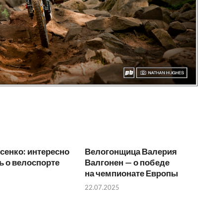
сенко: интересно
Велогонщица Валерия
ь о велоспорте
Валгонен — о победе
на чемпионате Европы
22.07.2025