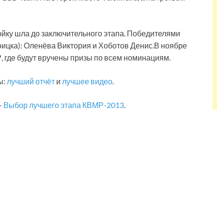
ройку шла до заключительного этапа. Победителями
оицка): Оленёва Виктория и Хоботов Денис.В ноябре
 где будут вручены призы по всем номинациям.
ы:
лучший отчёт
и
лучшее видео
.
—
Выбор лучшего этапа КВМР-2013
.