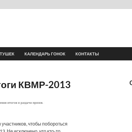
Velomania
Сообщество профессионалов велоспорта, энтузиастов велотуризма
АТУШЕК
КАЛЕНДАРЬ ГОНОК
КОНТАКТЫ
оги КВМР-2013
ния итогов и раздачи призов.
 участников, чтобы побороться
. Не исключено, что кто-то