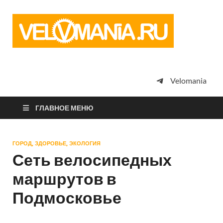
Vel
Сообщество
профессион
велоспорта,
энтузиастов
велотуризма
Velomania
просто
любителей
велосипедов
ГЛАВНОЕ МЕНЮ
ГОРОД, ЗДОРОВЬЕ, ЭКОЛОГИЯ
Сеть велосипедных
маршрутов в
Подмосковье