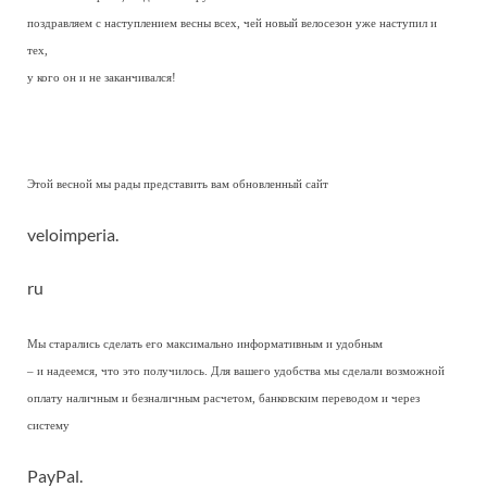
поздравляем с наступлением весны всех, чей новый велосезон уже наступил и
тех,
у кого он и не заканчивался!
Этой весной мы рады представить вам обновленный сайт
veloimperia
.
ru
Мы старались сделать его максимально информативным и удобным
– и надеемся, что это получилось. Для вашего удобства мы сделали возможной
оплату наличным и безналичным расчетом, банковским переводом и через
систему
PayPal
.