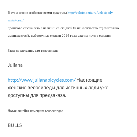
В этом сезоне любимые всеми кукурузы
http://veloimperia.ru/velosipedy-
santa+cruz/
прошлого сезона есть в наличии со скидкой (и их количество стремительно
уменьшается!), выборочные модели 2014 года уже на пути в магазин.
Рады представить вам велосипеды
Juliana
http://www.julianabicycles.com/
Настоящие
женские велосипеды для истинных леди уже
доступны для предзаказа.
Новая линейка немецких велосипедов
BULLS