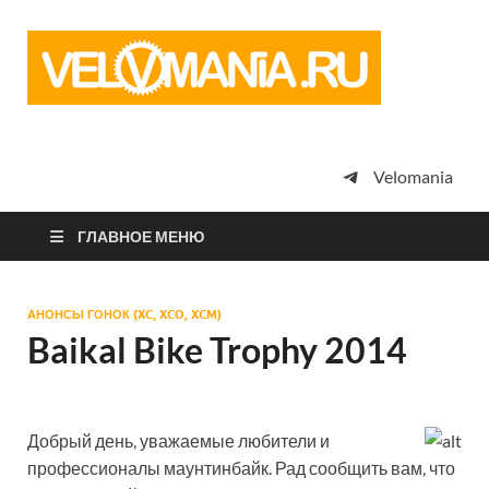
Vel
Сообщество
профессион
велоспорта,
энтузиастов
велотуризма
Velomania
просто
любителей
велосипедов
ГЛАВНОЕ МЕНЮ
АНОНСЫ ГОНОК (XC, XCO, XCM)
Baikal Bike Trophy 2014
Добрый день, уважаемые любители и
профессионалы маунтинбайк. Рад сообщить вам, что