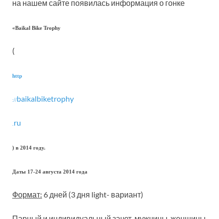
на нашем сайте появилась информация о гонке
«Baikal Bike Trophy
(
http
baikalbiketrophy
://
ru
.
) в 2014 году.
Даты 17-24 августа 2014 года
Формат:
6 дней (3 дня light- вариант)
Парный и индивидуальный зачет, мужчины, женщины