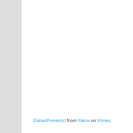
DahasPresents!
from
Yakov
on
Vimeo
.