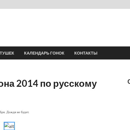
Velomania
Сообщество профессионалов велоспорта, энтузиастов велотуризма
АТУШЕК
КАЛЕНДАРЬ ГОНОК
КОНТАКТЫ
она 2014 по русскому
бря. Дождя не будет.