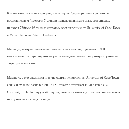
Как местные, так и международные гонщики будут принимать участие в
восьмидневном (пролог и 7 этапов) приключении на горных велосипедах
проходя 739км с 16-ти километровым восхождением от University of Cape Town
к Meerendal Wine Estate в Durbanville.
Маршрут, который значительно меняется каждый год, проведет 1 200
велосипедистов через огромные расстояния девственных территории, ранее не
затронутых гонками.
Маршрут, с его сложными и волнующими пейзажами в: University of Cape Town,
Oak Valley Wine Estate в Elgin, HTS Drostdy в Worcester и Cape Peninsula
University of Technology в Wellington, является самым престижным этапом гонки
на горных велосипедах в мире.