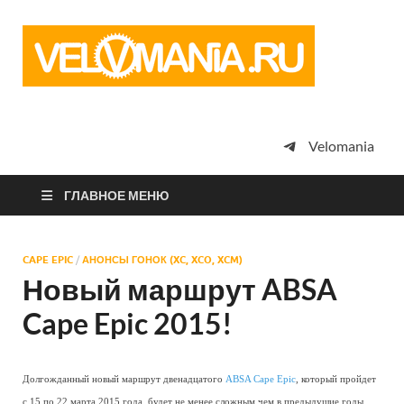
Vel
Сообщество
профессион
велоспорта,
энтузиастов
велотуризма
Velomania
просто
любителей
велосипедов
ГЛАВНОЕ МЕНЮ
CAPE EPIC
/
АНОНСЫ ГОНОК (XC, XCO, XCM)
Новый маршрут ABSA
Cape Epic 2015!
Долгожданный новый маршрут двенадцатого
ABSA Cape Epic
, который пройдет
с 15 по 22 марта 2015 года, будет не менее сложным чем в предыдущие годы.