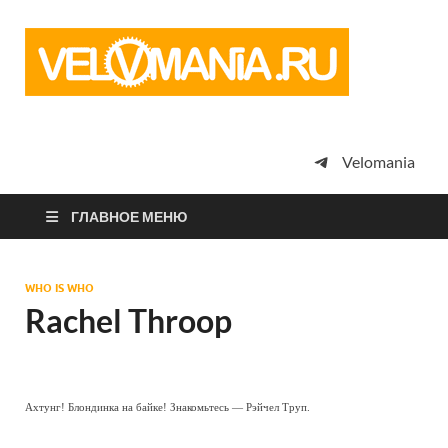
Vel
Сообщество
профессион
велоспорта,
энтузиастов
велотуризма
Velomania
просто
любителей
велосипедов
ГЛАВНОЕ МЕНЮ
WHO IS WHO
Rachel Throop
Ахтунг! Блондинка на байке! Знакомьтесь — Рэйчел Труп.