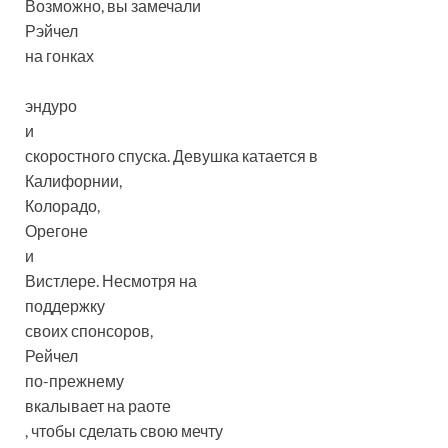
Возможно, вы замечали
Рэйчел
на гонках
эндуро
и
скоростного спуска.
Девушка катается в
Калифорнии
,
Колорадо
,
Орегоне
и
Вистлере
. Несмотря на
поддержку
своих спонсоров
,
Рейчел
по-прежнему
вкалывает на раоте
, чтобы сделать свою мечту