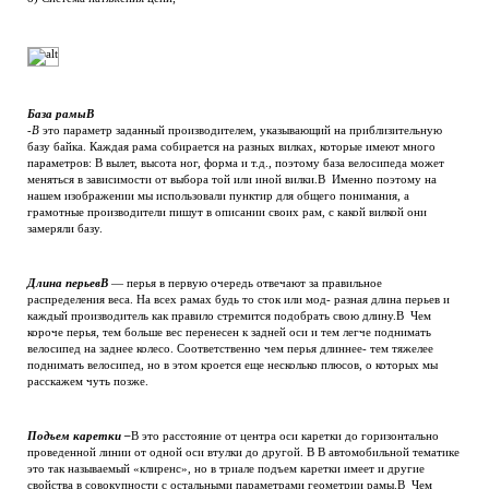
База рамыВ
-В
это параметр заданный производителем, указывающий на приблизительную
базу байка. Каждая рама собирается на разных вилках, которые имеют много
параметров: В вылет, высота ног, форма и т.д., поэтому база велосипеда может
меняться в зависимости от выбора той или иной вилки.В Именно поэтому на
нашем изображении мы использовали пунктир для общего понимания, а
грамотные производители пишут в описании своих рам, с какой вилкой они
замеряли базу.
Длина перьевВ
— перья в первую очередь отвечают за правильное
распределения веса. На всех рамах будь то сток или мод- разная длина перьев и
каждый производитель как правило стремится подобрать свою длину.В Чем
короче перья, тем больше вес перенесен к задней оси и тем легче поднимать
велосипед на заднее колесо. Соответственно чем перья длиннее- тем тяжелее
поднимать велосипед, но в этом кроется еще несколько плюсов, о которых мы
расскажем чуть позже.
Подъем каретки –
В это расстояние от центра оси каретки до горизонтально
проведенной линии от одной оси втулки до другой. В В автомобильной тематике
это так называемый «клиренс», но в триале подъем каретки имеет и другие
свойства в совокупности с остальными параметрами геометрии рамы.В Чем