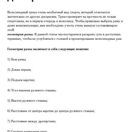
Велосипедный триал очень необычный вид спорта, который отличается
значительно от других дисциплин. Триал проверяет на прочность не только
спортсмена, но в первую очередь и велосипед. Чтобы правильно выбрать раму и
далее комплектующие, вам необходимо учесть очень важную составляющую-
этоВ
геометрия рамы.
В данной статье мы постараемся раскрыть суть в доступных
терминах, чтобы не углубляться с головой в проектирование велосипедных рам.
Геометрия рамы включает в себя следующие понятия:
1) База рамы;
2) Длина перьев;
3) Подъем каретки;
4) Угол наклона рулевого стакана;
5) Высота рулевого стакана;
6) Расстояние от центра каретки до центра рулевого стакана;
7) Расстояние между дропаутами;
8) Система натяжения цепи;