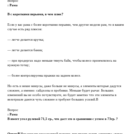
Вопрос
: Рама
В с коротк
ими перьями, в чем плюс?
Если у вас рама с более короткими перьями, чем другие модели рам, то в вашем
случае есть ряд плюсов:
— легче делается крутка;
— легче делается баник;
— при продергах надо меньше тянуть байк, чтобы колесо приземлилось на
нужную точку;
— более контролируемы прыжки на заднем колесе.
Но есть и некие минусы, даже больше не минусы, а элементы которые дадутся
сложнее, а именно: сайдхопы и пробивки. Меньше будет рычаг. Больших
изменений вы не особо почувствуете, но будет заметно что эти элементы в
велотриале даются чуть сложнее и требуют больших усилий.В
Вопрос
: Рама
В имеет угол рулевой 71,5 гр., что даст это в сравнении с углом в 73гр. ?
Ответ:В
Чем меньше угол рулевой колонки, тем проще делать элементы «через