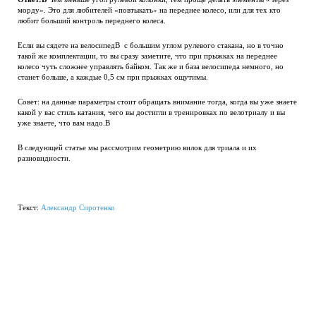
морду». Это для любителей «повтыкать» на переднее колесо, или для тех кто
любит больший контроль переднего колеса.
Если вы сядете на велосипедВ с большим углом рулевого стакана, но в точно
такой же комплектации, то вы сразу заметите, что при прыжках на переднее
колесо чуть сложнее управлять байком. Так же и база велосипеда немного, но
станет больше, а каждые 0,5 см при прыжках ощутимы.
Совет: на данные параметры стоит обращать внимание тогда, когда вы уже знаете
какой у вас стиль катания, чего вы достигли в тренировках по велотриалу и вы
уже знаете, что вам надо.В
В следующей статье мы рассмотрим геометрию вилок для триала и их
разновидности.
Текст:
Александр Сиротенко