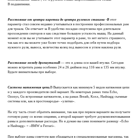
В подшипники.
Расстояние от центра каретки до центра рулевого стакана -В
этот
параметр стал совсем недавно учитываться в построении профессиональных рам
для триала. Он отвечает за В удобство посадки спортсмена при длительном
прохождении секторов и как следствие большую усталость мышц. На данный
момент если вы не учитываете этот параметр в раме, то нет ничего страшного,
так как его вы можете уже более точно подобрать для себя путем подбора
нужного руля, выноса, количества колец под выносом и углом наклона руля.
Расстояние между дропаутамиВ
— это и длина оси вашей втулки. Сегодня
можно встретить рамы особенно 24 и 26 дюймов под 116 мм и 135 мм втулку.
Будьте внимательны при выборе.
Система натяжения цепи.
В Выпускается как минимум 5 видов натяжения цепи
и у каждого производителя свой вариант. На некоторых рамах типа Echo,
Ozonys, Gu встроенные натяжители, а на рамах Breath, Koxx, Hashtagg съемные
системы или, как в простонародье- «улитки».
На эту часть стоит обратить внимание, так как при первом варианте вы получаете
готовую раму со всеми опциями, а второй вариант требует доукомплектовывания
рамы и дополнительные расходы. Но я думаю вы сами понимаете разницу «Echo
и Hashtagg» = «BMW и Ferrari».
При выборе рамы советуем вам обращаться в специализированные магазины, так