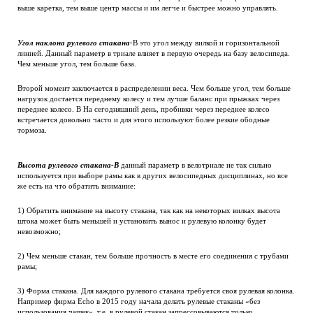
выше каретка, тем выше центр массы и им легче и быстрее можно управлять.
Угол наклона рулевого стакана-
В это угол между вилкой и горизонтальной
линией. Данный параметр в триале влияет в первую очередь на базу велосипеда.
Чем меньше угол, тем больше база.
Второй момент заключается в распределении веса. Чем больше угол, тем больше
нагрузок достается переднему колесу и тем лучше баланс при прыжках через
переднее колесо. В На сегодняшний день, пробивки через переднее колесо
встречается довольно часто и для этого используют более резкие ободные
тормоза.
Высота рулевого стакана-В
данный параметр в велотриале не так сильно
используется при выборе рамы как в других велосипедных дисциплинах, но все
же есть на что обратить внимание:
1) Обратить внимание на высоту стакана, так как на некоторых вилках высота
штока может быть меньшей и установить вынос и рулевую колонку будет
невозможно;
2) Чем меньше стакан, тем больше прочность в месте его соединения с трубами
рамы;
3) Форма стакана. Для каждого рулевого стакана требуется своя рулевая колонка.
Например фирма Echo в 2015 году начала делать рулевые стаканы «без
использования чашек», т.е. в рулевой стакан запрессовываются только