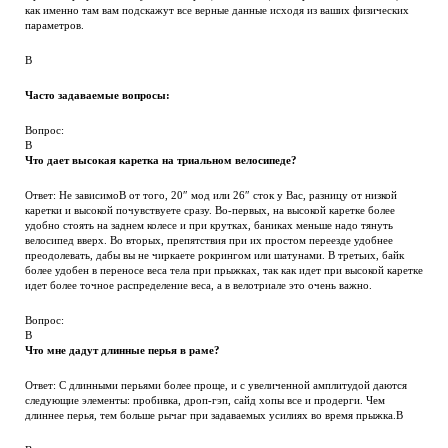
как именно там вам подскажут все верные данные исходя из ваших физических
параметров.
В
Часто задаваемые вопросы:
Вопрос:
В
Что дает высокая каретка на триальном велосипеде?
Ответ: Не зависимоВ от того, 20″ мод или 26″ сток у Вас, разницу от низкой
каретки и высокой почувствуете сразу. Во-первых, на высокой каретке более
удобно стоять на заднем колесе и при крутках, баниках меньше надо тянуть
велосипед вверх. Во вторых, препятствия при их простом переезде удобнее
преодолевать, дабы вы не чиркаете рокрингом или шатунами. В третьих, байк
более удобен в переносе веса тела при прыжках, так как идет при высокой каретке
идет более точное распределение веса, а в велотриале это очень важно.
Вопрос:
В
Что мне дадут длинные перья в раме?
Ответ: С длинными перьями более проще, и с увеличенной амплитудой даются
следующие элементы: пробивка, дроп-гэп, сайд хопы все и продерги. Чем
длиннее перья, тем больше рычаг при задаваемых усилиях во время прыжка.В