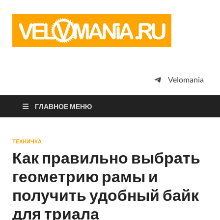
Vel
Сообщество
профессион
велоспорта,
энтузиастов
велотуризма
Velomania
просто
любителей
велосипедов
ГЛАВНОЕ МЕНЮ
ТЕХНИЧКА
Как правильно выбрать
геометрию рамы и
получить удобный байк
для триала