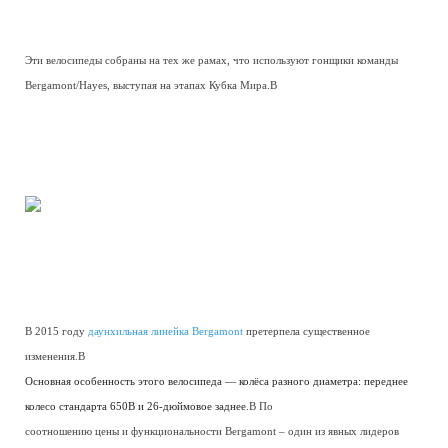
Эти велосипеды собраны на тех же рамах, что используют гонщики команды
Bergamont/Hayes, выступая на этапах Кубка Мира.В
В 2015 году
даунхильная линейка Bergamont
претерпела существенное
изменения.В
Основная особенность этого велосипеда — колёса разного диаметра: переднее
колесо стандарта 650B и 26-дюймовое заднее.
В По
соотношению цены и функциональности Bergamont – один из явных лидеров