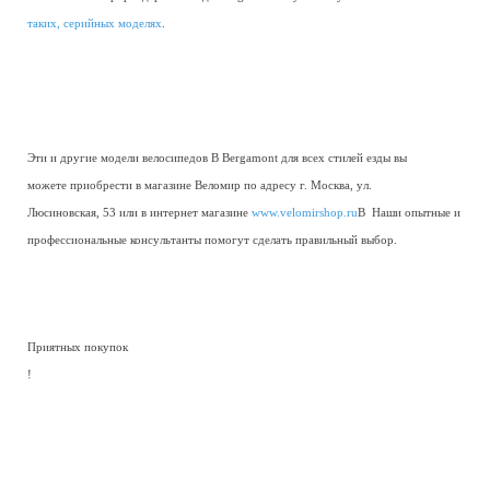
таких, серийных моделях
.
Эти и другие модели велосипедов В Bergamont для всех стилей езды вы
можете приобрести в магазине Веломир по адресу г. Москва, ул.
Люсиновская, 53 или в интернет магазине
www.velomirshop.ru
В Наши опытные и
профессиональные консультанты помогут сделать правильный выбор.
Приятных покупок
!