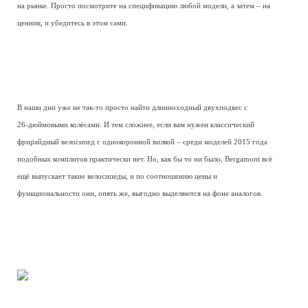
на рынке. Просто посмотрите на спецификацию любой модели, а затем – на
ценник, и убедитесь в этом сами.
В наши дни уже не так-то просто найти длинноходный двухподвес с
26-дюймовыми колёсами. И тем сложнее, если вам нужен классический
фрирайдный велосипед с однокоронной вилкой – среди моделей 2015 года
подобных комплитов практически нет. Но, как бы то ни было, Bergamont всё
ещё выпускает такие велосипеды, и по соотношению цены и
функциональности они, опять же, выгодно выделяются на фоне аналогов.