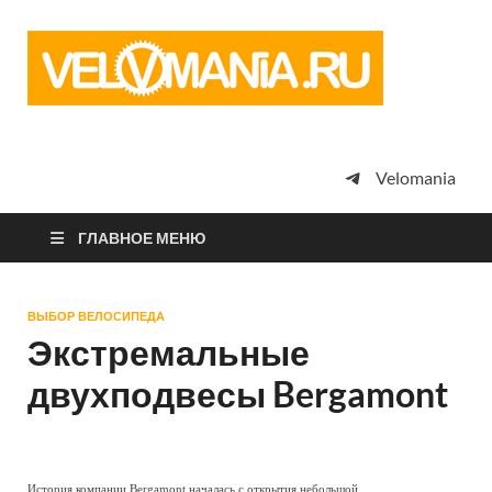
Vel
Сообщество
профессион
велоспорта,
энтузиастов
велотуризма
Velomania
просто
любителей
велосипедов
ГЛАВНОЕ МЕНЮ
ВЫБОР ВЕЛОСИПЕДА
Экстремальные
двухподвесы Bergamont
История компании Bergamont началась с открытия небольшой