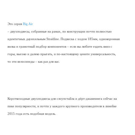
Это серия
Big Air
– двухподвесы, собранные на рамах, по конструкции почти полностью
идентичных даунхильным Straitline. Подвеска с ходом 185мм, однокоронная
вилка и грамотный подбор компонентов – если вы любите ездить вниз с
горы, высоко и далеко прыгать, и по-настоящему цените универсальность,
то эти велосипеды – как раз для вас.
Короткоходные двухподвесы для слоупстайла и дёрт-джампинга сейчас на
пике популярности, и почти у каждого крупного производителя в линейке
2015 года есть подобная модель.