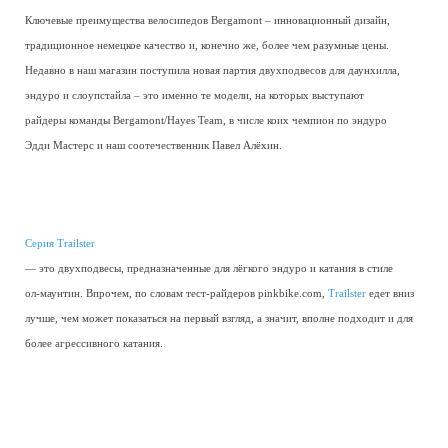
Ключевые преимущества велосипедов Bergamont – инновационный дизайн,
традиционное немецкое качество и, конечно же, более чем разумные цены.
Недавно в наш магазин поступила новая партия двухподвесов для даунхилла,
эндуро и слоупстайла – это именно те модели, на которых выступают
райдеры команды Bergamont/Hayes Team, в числе коих чемпион по эндуро
Эдди Мастерс и наш соотечественник Павел Алёхин.
Серия Trailster
— это двухподвесы, предназначенные для лёгкого эндуро и катания в стиле
ол-маунтин. Впрочем, по словам тест-райдеров pinkbike.com,
Trailster
едет вниз
лучше, чем может показаться на первый взгляд, а значит, вполне подходит и для
более агрессивного катания.