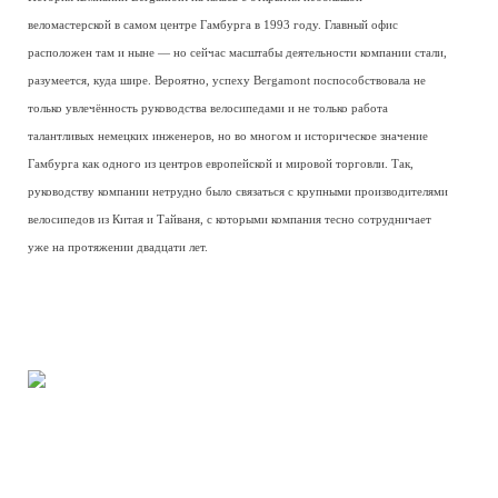
веломастерской в самом центре Гамбурга в 1993 году. Главный офис
расположен там и ныне — но сейчас масштабы деятельности компании стали,
разумеется, куда шире. Вероятно, успеху Bergamont поспособствовала не
только увлечённость руководства велосипедами и не только работа
талантливых немецких инженеров, но во многом и историческое значение
Гамбурга как одного из центров европейской и мировой торговли. Так,
руководству компании нетрудно было связаться с крупными производителями
велосипедов из Китая и Тайваня, с которыми компания тесно сотрудничает
уже на протяжении двадцати лет.