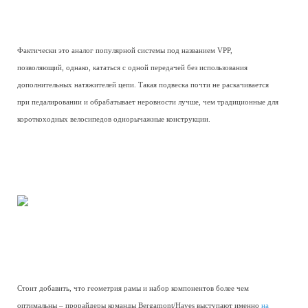
Фактически это аналог популярной системы под названием VPP,
позволяющий, однако, кататься с одной передачей без использования
дополнительных натяжителей цепи. Такая подвеска почти не раскачивается
при педалировании и обрабатывает неровности лучше, чем традиционные для
короткоходных велосипедов однорычажные конструкции.
Стоит добавить, что геометрия рамы и набор компонентов более чем
оптимальны – прорайдеры команды Bergamont/Hayes выступают именно
на