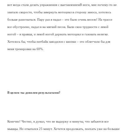
вот когда стали делать упражнения с выставлениемВ ноги, мне почему-то не
хватало скорости, чтобы завернуть мотоцикл в сторону заноса, хотелось
больше разогнаться. Пару раз я падал – это было очень весело! На трассе
все обустроено, падал я на мягкий песок. Были свои трудности с левой
ногой – я правша, и левой ногой держать мотоцикл и газовать нелегко.
Хотелось бы, чтобы питбайк заводился с кнопки – это облегчило бы для
меня тренировки на 60%.
В целом ты доволен результатами?
Конечно! Честно, я думал, что не выдержу и минуты, что забьются все
мышцы. Но откатался 25 минут. Хочется продолжать, поехать уже на большие