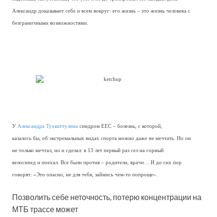
Александр доказывает себе и всем вокруг: его жизнь – это жизнь человека с
безграничными возможностями.
У
Александра Тухваттулина
синдром ЕЕС – болезнь, с которой,
казалось бы, об экстремальных видах спорта можно даже не мечтать. Но он
не только мечтал, но и сделал: в 13 лет первый раз сел на горный
велосипед и поехал. Все были против – родители, врачи… И до сих пор
говорят: «Это опасно, не для тебя, займись чем-то попроще».
Позволить себе неточность, потерю концентрации на
МТБ трассе может