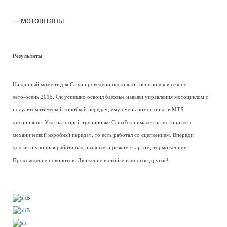
— мотоштаны
Результаты
На данный момент для Саши проведено несколько тренировок в сезоне
лето-осень 2015. Он успешно освоил базовые навыки управления мотоциклом с
полуавтоматической коробкой передач, ему очень помог опыт в МТБ
дисциплине. Уже на второй тренировке СашаВ занимался на мотоцикле с
механической коробкой передач, то есть работал со сцеплением. Впереди
долгая и упорная работа над плавным и резким стартом, торможением.
Прохождение поворотов. Движение в стойке и многое другое!
В
В