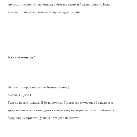
круги, а главное –В научиться работать газом и балансировать. Есть,
конечно, и несущественные минусы, куда без них.
А какие минусы?
Ну, например, я порвал любимые штаны (
смеется – ред.
).
Теперь новые нужны. И боты нужны. Пользуясь случаем, обращаюсь к
кроссмэнам – если ваши дети катаются и уже выросли из своих ботов, я
буду рад их принять, у меня нога уже не растет.