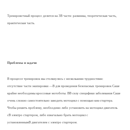
Тренировочный процесс делится на 3В части: разминка, теоретическая часть,
практическая часть.
Проблемы и задачи
В процессе тренировок мы столкнулись с несколькими трудностями:
отсутствие части экипировки —В для проведения безопасных тренировок Саше
крайне необходимы кроссовые мотоботы. ВВ силу специфики заболевания Саше
очень сложно самостоятельно заводить мотоцикл с помощью кик-стартера.
Чтобы решить проблему, необходимо либо установить на мотоцикл двигатель
сВ электро стартером, либо изначально брать мотоцикл с
установленнымВ двигателем с электро стартером.