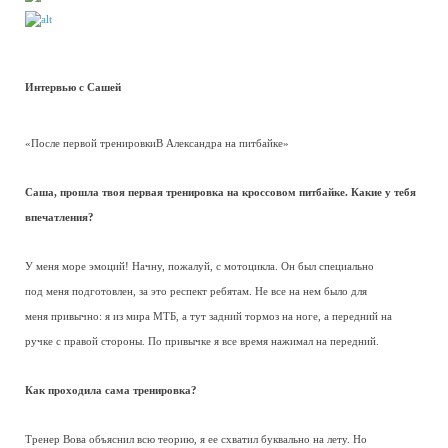
Интервью с Сашей
«После первой тренировкиВ Александра на питбайке»
Саша, прошла твоя первая тренировка на кроссовом питбайке. Какие у тебя
впечатления?
У меня море эмоций! Начну, пожалуй, с мотоцикла. Он был специально
под меня подготовлен, за это респект ребятам. Не все на нем было для
меня привычно: я из мира МТБ, а тут задний тормоз на ноге, а передний на
ручке с правой стороны. По привычке я все время нажимал на передний.
Как проходила сама тренировка?
Тренер Вова объяснил всю теорию, я ее схватил буквально на лету. Но