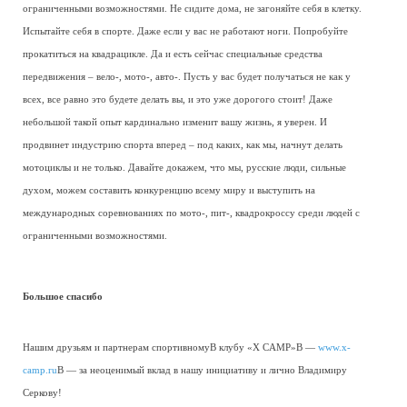
ограниченными возможностями. Не сидите дома, не загоняйте себя в клетку.
Испытайте себя в спорте. Даже если у вас не работают ноги. Попробуйте
прокатиться на квадрацикле. Да и есть сейчас специальные средства
передвижения – вело-, мото-, авто-. Пусть у вас будет получаться не как у
всех, все равно это будете делать вы, и это уже дорогого стоит! Даже
небольшой такой опыт кардинально изменит вашу жизнь, я уверен. И
продвинет индустрию спорта вперед – под каких, как мы, начнут делать
мотоциклы и не только. Давайте докажем, что мы, русские люди, сильные
духом, можем составить конкуренцию всему миру и выступить на
международных соревнованиях по мото-, пит-, квадрокроссу среди людей с
ограниченными возможностями.
Большое спасибо
Нашим друзьям и партнерам спортивномуВ клубу «X CAMP»В —
www.x-
camp.ru
В — за неоценимый вклад в нашу инициативу и лично Владимиру
Серкову!