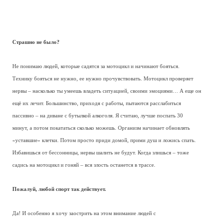
Страшно не было?
Не понимаю людей, которые садятся за мотоцикл и начинают бояться.
Технику бояться не нужно, ее нужно прочувствовать. Мотоцикл проверяет
нервы – насколько ты умеешь владеть ситуацией, своими эмоциями… А еще он
ещё их лечит. Большинство, приходя с работы, пытаются расслабиться
пассивно – на диване с бутылкой алкоголя. Я считаю, лучше поспать 30
минут, а потом покататься сколько можешь. Организм начинает обновлять
«уставшие» клетки. Потом просто приди домой, прими душ и ложись спать.
Избавишься от бессонницы, нервы шалить не будут. Когда злишься – тоже
садись на мотоцикл и гоняй – вся злость останется в трассе.
Пожалуй, любой спорт так действует.
Да! И особенно я хочу заострить на этом внимание людей с