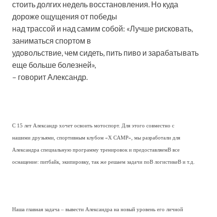
стоить долгих недель восстановления. Но куда
дороже ощущения от победы
над трассой и над самим собой: «Лучше рисковать,
заниматься спортом в
удовольствие, чем сидеть, пить пиво и зарабатывать
еще больше болезней»,
– говорит Александр.
C 15 лет Александр хочет освоить мотоспорт. Для этого совместно с
нашими друзьями, спортивным клубом «X CAMP», мы разработали для
Александра специальную программу тренировок и предоставляемВ все
оснащение: питбайк, экипировку, так же решаем задачи поВ логистикеВ и т.д.
Наша главная задача – вывести Александра на новый уровень его личной