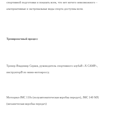
спортивной подготовки и показать всем, что нет ничего невозможного –
альтернативные и экстремальные виды спорта доступны всем.
Тренировочный процесс
Тренер-Владимир Серков, руководитель спортивного клубаВ «X CAMP»,
инструкторВ по мини-мотокроссу.
Мотоцикл-JMC 110s (полуавтоматическая коробка передач), JMC 140 MX
(механическая коробка передач)