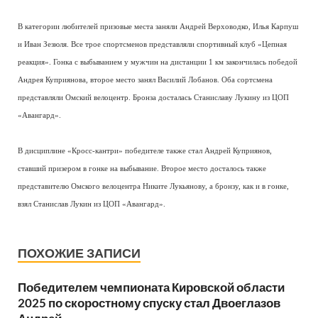
В категории любителей призовые места заняли Андрей Верховодко, Илья Карпуш
и Иван Зезюля. Все трое спортсменов представляли спортивный клуб «Цепная
реакция». Гонка с выбыванием у мужчин на дистанции 1 км закончилась победой
Андрея Куприянова, второе место занял Василий Лобанов. Оба сортсмена
представляли Омский велоцентр. Бронза досталась Станиславу Лукину из ЦОП
«Авангард».
В дисциплине «Кросс-кантри» победителе также стал Андрей Куприянов,
ставший призером в гонке на выбывание. Второе место досталось также
представителю Омского велоцентра Никите Лукьянову, а бронзу, как и в гонке,
взял Станислав Лукин из ЦОП «Авангард».
ПОХОЖИЕ ЗАПИСИ
Победителем чемпионата Кировской области
2025 по скоростному спуску стал Двоеглазов