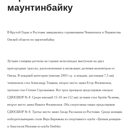
маунтинбайку
В Крутой Горке и Ростовке завершились соревнования Чемпионата и Первенства
Омской области по маунтинбайку.
Лучшие гонщики региона на горных велосипедах выступали на двух
пригородных трассах, расположенных в нескольких десятков километров от
Омска. В младшей категории (юноши 2003 г.р. и младше, дистанция 7,5 км)
чемпионом стал Александр Тишкин, второе место занял Егор Филимонов,
третьим стал Степан Стрельников. Все трое призеров представляли омскую
СДЮСШОР № 8. Среди юношей 15-16 лет (12 км) лучшим стал Артём Чуленко,
второе место занял Никита Филимонов. Оба спортсмена также представляли
СДЮСШОР № 8. Третье место занял Захар Рассказов из Ростовки. Среди женщин
победительницами стали Вера Бирюкова из спортивного клуба «Цепная реакция»
и Анастасия Низовая из клуба Ombike.