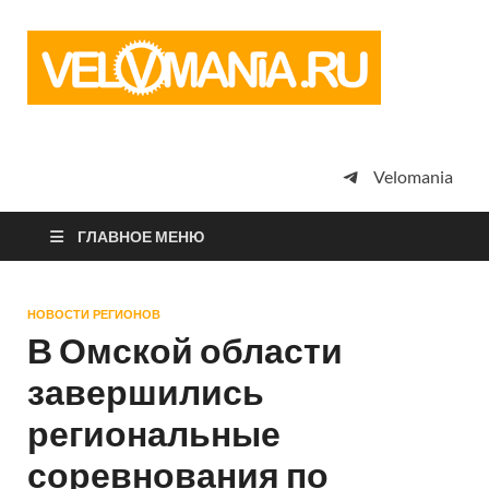
Vel
Сообщество
профессион
велоспорта,
энтузиастов
велотуризма
Velomania
просто
любителей
велосипедов
ГЛАВНОЕ МЕНЮ
НОВОСТИ РЕГИОНОВ
В Омской области
завершились
региональные
соревнования по