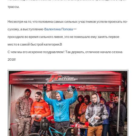
трассы.
Несмотря на то, что половина самых сильных участников успели проехать по-
—
сухому, а выступление-
Валентина Попова
проходило во время сильного ливня, это не помешало ему занять первое
место в самой быстрой категории.В
С чем мы его искренне поздравляем! Так держать, отличное начало сезона
2018!