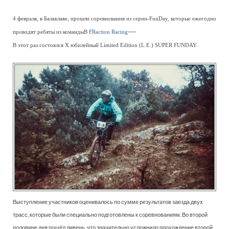
4 февраля, в Балаклаве, прошли соревнования из серии-FunDay, которые ежегодно
—
проводят ребяты из командыВ
FRaction Racing
В этот раз состоялся X юбилейный Limited Edition (L.E.) SUPER FUNDAY.
Выступление участников оценивалось по сумме результатов заезда двух
трасс, которые были специально подготовлены к соревнованиям. Во второй
половине дня пошёл ливень, что значительно усложнило прохождение второй