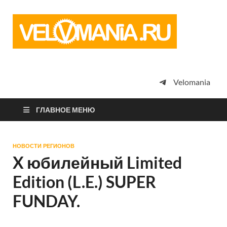
Vel
Сообщество
профессион
велоспорта,
энтузиастов
велотуризма
Velomania
просто
любителей
велосипедов
ГЛАВНОЕ МЕНЮ
НОВОСТИ РЕГИОНОВ
X юбилейный Limited
Edition (L.E.) SUPER
FUNDAY.