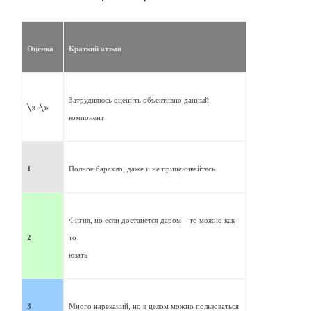
Оценка
Краткий отзыв
Затрудняюсь оценить объективно данный
\»-\»
компонент
1
Полное барахло, даже и не приценивайтесь
Фигня, но если достанется даром – то можно как-
2
то
юзать
3
Много нареканий, но в целом можно пользоваться