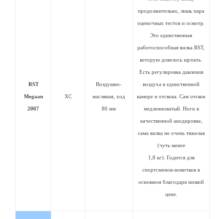
продолжительно, лишь пара
оценочных тестов и осмотр.
Это единственная
работоспособная вилка RST,
которую довелось щупать.
Есть регулировка давления
RST
Воздушно-
воздуха в единственной
Megaan
XC
масляная, ход
камере и отскока. Сам отскок
2007
80 мм
медленноватый. Ноги в
качественной анодировке,
сама вилка не очень тяжелая
(чуть менее
1,8 кг). Годится для
спортсменов-новичков в
основном благодаря низкой
цене.