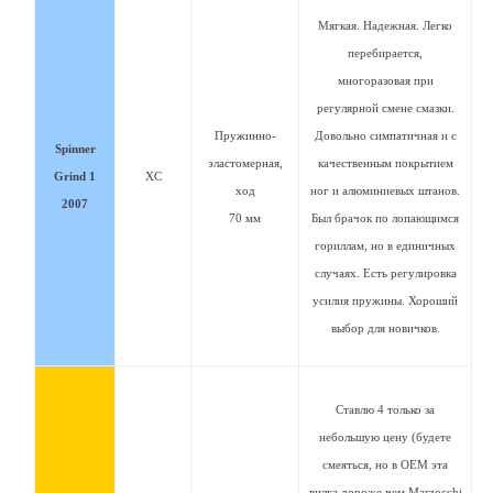
Мягкая. Надежная. Легко
перебирается,
многоразовая при
регулярной смене смазки.
Пружинно-
Довольно симпатичная и с
Spinner
эластомерная,
качественным покрытием
Grind 1
XC
ход
ног и алюминиевых штанов.
2007
70 мм
Был брачок по лопающимся
гориллам, но в единичных
случаях. Есть регулировка
усилия пружины. Хороший
выбор для новичков.
Ставлю 4 только за
небольшую цену (будете
смеяться, но в OEM эта
вилка дороже чем Marzocchi