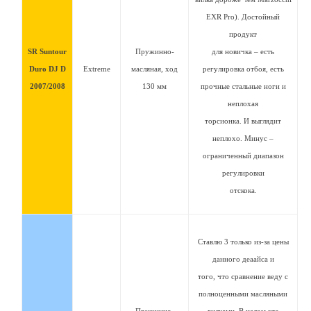
EXR Pro). Достойный
продукт
SR Suntour
Пружинно-
для новичка – есть
Duro DJ D
Extreme
масляная, ход
регулировка отбоя, есть
2007/2008
130 мм
прочные стальные ноги и
неплохая
торсионка. И выглядит
неплохо. Минус –
ограниченный диапазон
регулировки
отскока.
Ставлю 3 только из-за цены
данного деаайса и
того, что сравнение веду с
полноценными масляными