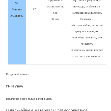
Пружинно-
картридж и регуляторы
SR
эластомерная,
прелоада, снабженные
Suntour
XC
ход
наглядным индикатором.
XCM 2007
80 мм
Надежна и
работоспособна, но лучше
сразу или выкинуть
резиновые пыльники, или
приклеить
их к штанам вилки, ибо без
этого они с них соскочат.
На данный момент
N-review
предлагает обзор только рам и вилкок.
В дальнейшем, материал будет дополняться,