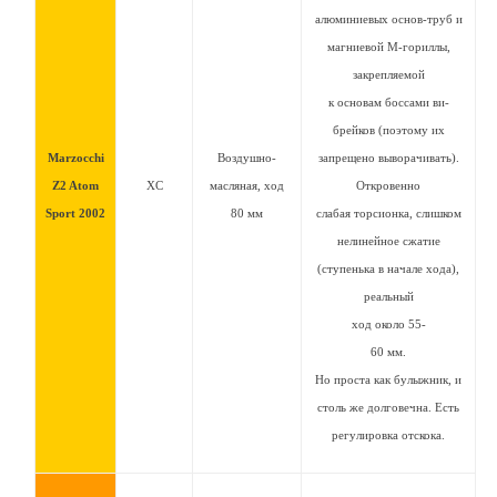
алюминиевых основ-труб и
магниевой M-гориллы,
закрепляемой
к основам боссами ви-
брейков (поэтому их
Marzocchi
Воздушно-
запрещено выворачивать).
Z2 Atom
XC
масляная, ход
Откровенно
Sport 2002
80 мм
слабая торсионка, слишком
нелинейное сжатие
(ступенька в начале хода),
реальный
ход около 55-
60 мм.
Но проста как булыжник, и
столь же долговечна. Есть
регулировка отскока.