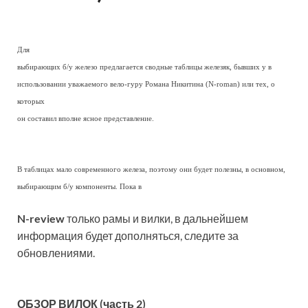
Для
выбирающих б/у железо предлагается сводные таблицы железяк, бывших у в
использовании уважаемого вело-гуру Романа Никитина (N-roman) или тех, о
которых
он составил вполне ясное представление.
В таблицах мало современного железа, поэтому они будет полезны, в основном,
выбирающим б/у компоненты. Пока в
N-review
только рамы и вилки, в дальнейшем
информация будет дополняться, следите за
обновлениями.
ОБЗОР ВИЛОК (часть 2)