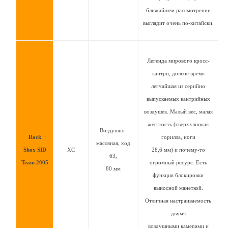
ближайшем рассмотрении
выглядит очень по-китайски.
Легенда мирового кросс-
кантри, долгое время
легчайшая из серийно
выпускаемых кантрийных
воздушек. Малый вес, малая
жесткость (сверххлипкая
Воздушно-
Rock
горилла, ноги
масляная, ход
Shox SID
XC
28,6 мм) и почему-то
63,
Team 2005
огромный ресурс. Есть
80 мм
функция блокировки
выносной манеткой.
Отличная настраиваемость
двумя
воздушными камерами и