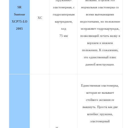
Пружинно-
вилками. В целом это
SR
эластомерная, с
нормальная эластомерка со
Suntour
гидрозапорным
всеми вытекающими
XC
XCP75-LO
картриджем,
недостатками, но положение
2005
ход
исправляет гидрокартридж,
75 мм
позволяющий лочить вилку в
верхнем и нижнем
положении. К сожалению,
это единственный плюс
данной конструкции.
Единственная эластомерка,
которая не вызывает
стойкого желания ее
выкинуть. Проста как две
копейки: пружина,
эластомерный