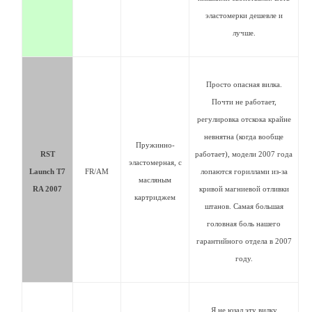
эластомерки дешевле и
лучше.
Просто опасная вилка.
Почти не работает,
регулировка отскока крайне
невнятна (когда вообще
Пружинно-
RST
работает), модели 2007 года
эластомерная, с
Launch T7
FR/AM
лопаются гориллами из-за
масляным
RA 2007
кривой магниевой отливки
картриджем
штанов. Самая большая
головная боль нашего
гарантийного отдела в 2007
году.
Я не юзал эту вилку