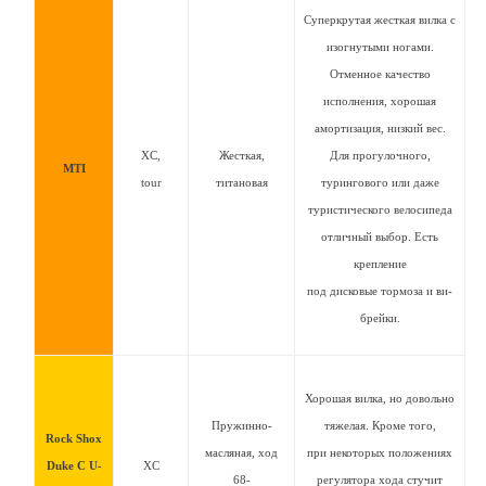
Суперкрутая жесткая вилка с
изогнутыми ногами.
Отменное качество
исполнения, хорошая
амортизация, низкий вес.
XC,
Жесткая,
Для прогулочного,
MTI
tour
титановая
турингового или даже
туристического велосипеда
отличный выбор. Есть
крепление
под дисковые тормоза и ви-
брейки.
Хорошая вилка, но довольно
Пружинно-
тяжелая. Кроме того,
Rock Shox
масляная, ход
при некоторых положениях
Duke C U-
XC
68-
регулятора хода стучит