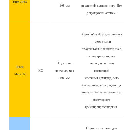
Turn 2003
108 мм
пружиной о левую ногу. Нет
регулировки отскока.
Хороший выбор для новичка
– вроде как и
простенькая и дешевая, но в
то же время вполне
Пружинно-
полноценная. Есть
Rock
XC
масляная, ход
настоящий
Shox J2
100 мм
масляный демпфер, есть
блокировка, есть регулятор
отскока. Что еще нужно для
спортивного
времяпрепровождения?
Нормальная вилка для