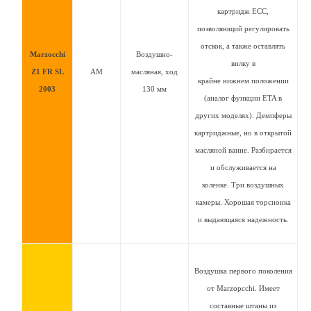
картридж ECC,
позволяющий регулировать
отскок, а также оставлять
Marzocchi
Воздушно-
вилку в
Z1 FR SL
AM
масляная, ход
крайне нижнем положении
2003
130 мм
(аналог функции ETA в
других моделях). Демпферы
картриджные, но в открытой
масляной ванне. Разбирается
и обслуживается на
коленке. Три воздушных
камеры. Хорошая торсионка
и выдающаяся надежность.
Воздушка первого поколения
от Marzopcchi. Имеет
составные штаны из