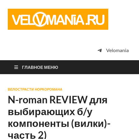
Vel
Сообщество
профессион
велоспорта,
энтузиастов
велотуризма
Velomania
просто
любителей
велосипедов
ГЛАВНОЕ МЕНЮ
ВЕЛОСТРАСТИ НОРКОРОМАНА
N-roman REVIEW для
выбирающих б/у
компоненты (вилки)-
часть 2)