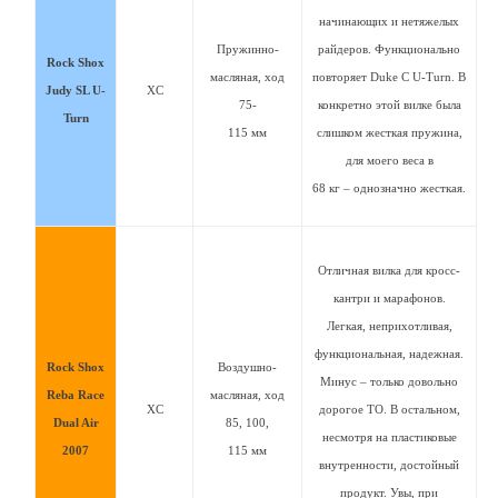
начинающих и нетяжелых
Пружинно-
райдеров. Функционально
Rock Shox
масляная, ход
повторяет Duke C U-Turn. В
Judy SL U-
XC
75-
конкретно этой вилке была
Turn
115 мм
слишком жесткая пружина,
для моего веса в
68 кг – однозначно жесткая.
Отличная вилка для кросс-
кантри и марафонов.
Легкая, неприхотливая,
функциональная, надежная.
Rock Shox
Воздушно-
Минус – только довольно
Reba Race
масляная, ход
XC
дорогое ТО. В остальном,
Dual Air
85, 100,
несмотря на пластиковые
2007
115 мм
внутренности, достойный
продукт. Увы, при