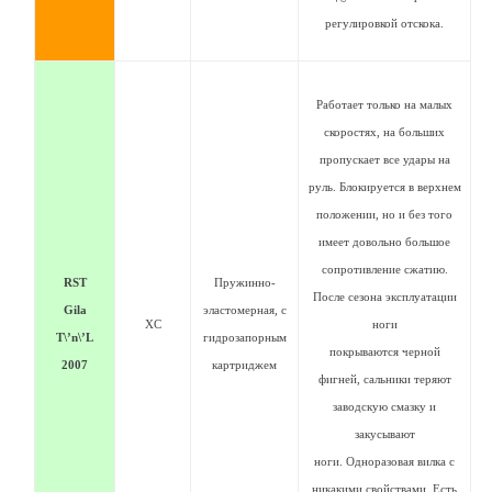
регулировкой отскока.
Работает только на малых
скоростях, на больших
пропускает все удары на
руль. Блокируется в верхнем
положении, но и без того
имеет довольно большое
сопротивление сжатию.
RST
Пружинно-
После сезона эксплуатации
Gila
эластомерная, с
XC
ноги
T\’n\’L
гидрозапорным
покрываются черной
2007
картриджем
фигней, сальники теряют
заводскую смазку и
закусывают
ноги. Одноразовая вилка с
никакими свойствами. Есть