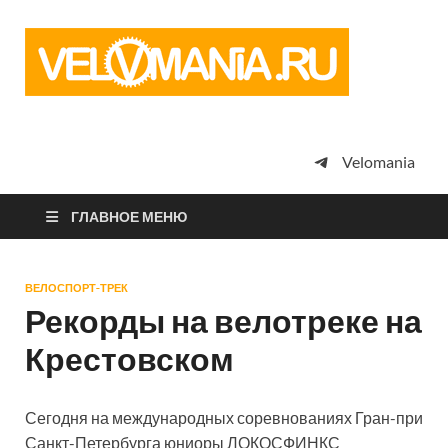
Vel
Сообщество
профессион
велоспорта,
энтузиастов
велотуризма
Velomania
просто
любителей
велосипедов
ГЛАВНОЕ МЕНЮ
ВЕЛОСПОРТ-ТРЕК
Рекорды на велотреке на
Крестовском
Сегодня на международных соревнованиях Гран-при
Санкт-Петербурга юниоры ЛОКОСФИНКС