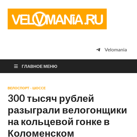
Vel
Сообщество
профессион
велоспорта,
энтузиастов
велотуризма
Velomania
просто
любителей
велосипедов
ГЛАВНОЕ МЕНЮ
ВЕЛОСПОРТ - ШОССЕ
300 тысяч рублей
разыграли велогонщики
на кольцевой гонке в
Коломенском