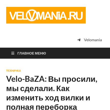
Vel
Сообщество
профессион
велоспорта,
энтузиастов
велотуризма
Velomania
просто
любителей
велосипедов
ГЛАВНОЕ МЕНЮ
ТЕХНИЧКА
Velo-BaZA: Вы просили,
мы сделали. Как
изменить ход вилки и
полная переборка