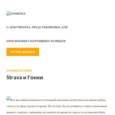
ПАМЯТКА
О ДОКУМЕНТАХ, ПРЕДСТАВЛЯЕМЫХ ДЛЯ
ПРИСВОЕНИЯ СПОРТИВНЫХ РАЗРЯДОВ
ЧИТАТЬ ДАЛЬШЕ
ОРГАНИЗАТОРАМ
Strava и Гонки
Все мы любим покататься в большой компании, встретиться на каком-нибудь
споте и по фану провести время. Но почему бы не добавить к таким покатушкам
немного интриги, например погоняться на время по трассе и постараться быть