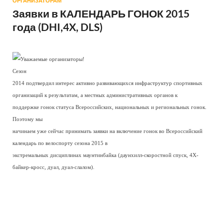
ОРГАНИЗАТОРАМ
Заявки в КАЛЕНДАРЬ ГОНОК 2015
года (DHI,4X, DLS)
Уважаемые организаторы!
Сезон
2014 подтвердил интерес активно развивающихся инфраструктур спортивных
организаций к результатам, а местных административных органов к
поддержке гонок статуса Всероссийских, национальных и региональных гонок.
Поэтому мы
начинаем уже сейчас принимать заявки на включение гонок во Всероссийский
календарь по велоспорту сезона 2015 в
экстремальных дисциплинах маунтинбайка (даунхилл-скоростной спуск, 4Х-
байкер-кросс, дуал, дуал-слалом).