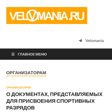
Vel
Сообщество
профессион
велоспорта,
энтузиастов
велотуризма
Velomania
просто
любителей
велосипедов
ГЛАВНОЕ МЕНЮ
ОРГАНИЗАТОРАМ
ОРГАНИЗАТОРАМ
О ДОКУМЕНТАХ, ПРЕДСТАВЛЯЕМЫХ
ДЛЯ ПРИСВОЕНИЯ СПОРТИВНЫХ
РАЗРЯДОВ